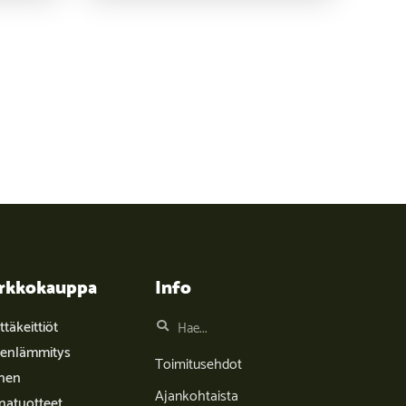
rkkokauppa
Info
täkeittiöt
enlämmitys
Toimitusehdot
inen
Ajankohtaista
natuotteet