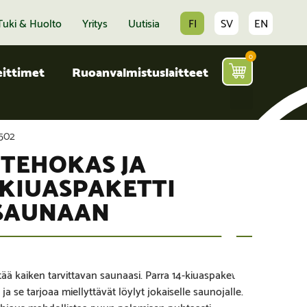
Tuki & Huolto
Yritys
Uutisia
FI
SV
EN
0
ittimet
Ruoanvalmistuslaitteet
502
 TEHOKAS JA
KIUASPAKETTI
 SAUNAAN
ltää kaiken tarvittavan saunaasi. Parra 14-kiuaspaketti
a se tarjoaa miellyttävät löylyt jokaiselle saunojalle.
ohjaus mahdollistaa puun palamisen puhtaasti.