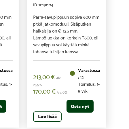
ID: 10191104
300 mm
Parra-savupiippuun sopiva 600 mm
en
pitkä jatkomoduuli. Sisäputken
halkaisija on Ø 125 mm.
0, eli
Lämpöluokka on korkein T600, eli
kä
savupiippua voi käyttää minkä
tahansa tulisijan kanssa…
213,00
€
12
Alv.
tus: 1-
Toimitus: 1-
25,5%
170,00
€
k
5 vrk
Alv. 0%
t
Osta nyt
Lue lisää