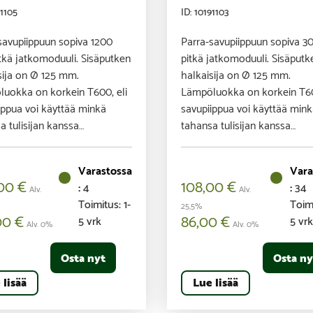
91105
ID: 10191103
savupiippuun sopiva 1200
Parra-savupiippuun sopiva 
kä jatkomoduuli. Sisäputken
pitkä jatkomoduuli. Sisäputk
sija on Ø 125 mm.
halkaisija on Ø 125 mm.
uokka on korkein T600, eli
Lämpöluokka on korkein T60
ippua voi käyttää minkä
savupiippua voi käyttää min
a tulisijan kanssa…
tahansa tulisijan kanssa…
,00
€
108,00
€
4
34
Alv.
Alv.
Toimitus: 1-
Toimi
25,5%
00
€
86,00
€
5 vrk
5 vr
Alv. 0%
Alv. 0%
Osta nyt
Osta ny
 lisää
Lue lisää