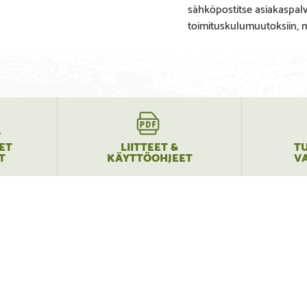
sähköpostitse asiakaspa
toimituskulumuutoksiin, mi
ET
LIITTEET &
T
T
KÄYTTÖOHJEET
V