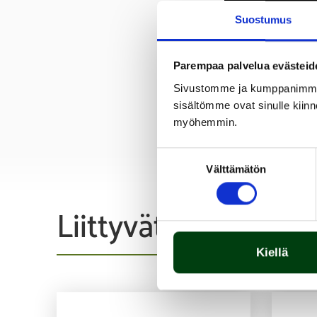
Suostumus
Parempaa palvelua evästeid
Sivustomme ja kumppanimme kä
sisältömme ovat sinulle kiinn
myöhemmin.
Suostumuksen
Välttämätön
valinta
Liittyvät tuotteet
Kiellä