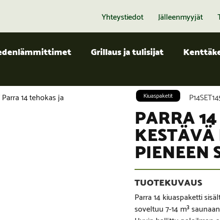
Yhteystiedot
Jälleenmyyjät
edenlämmittimet
Grillaus ja tulisijat
Kenttäke
 Parra 14 tehokas ja
Kiuaspaketit
P14SET14
PARRA 14
KESTÄVÄ 
PIENEEN
Parra 14 kiuaspaketti sisä
soveltuu 7-14 m³ saunaan j
Hyvin hallittu paloilman 