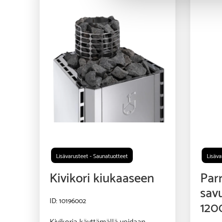
Lisävarusteet - Saunatuotteet
Lisäva
Kivikori kiukaaseen
Par
sav
ID: 10196002
120
Kivikoria käyttämällä voidaan