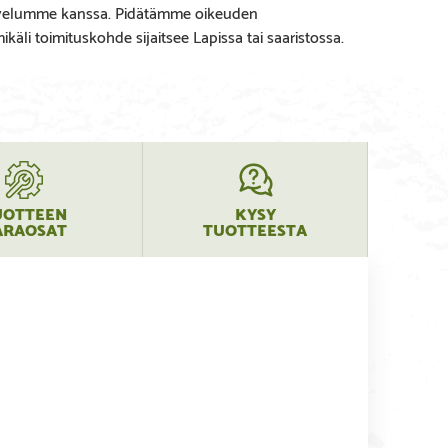
lvelumme kanssa. Pidätämme oikeuden
käli toimituskohde sijaitsee Lapissa tai saaristossa.
UOTTEEN
KYSY
ARAOSAT
TUOTTEESTA