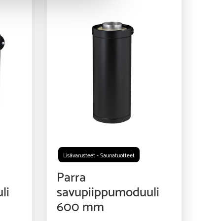
Lisävarusteet - Saunatuotteet
Parra
li
savupiippumoduuli
600 mm