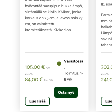
ID: 101
hyödyntää savupiipun hukkalämpö,
siirtämällä se kiiviin. Kivikori, jonka
Parra-
korkeus on 25 cm ja leveys noin 27
mm pit
cm, on valmistettu
halkai
kromiteräksestä. Kivikori on…
Lämpöl
savupi
tahans
105,00
€
302
Alv.
Toimitus: 1-
25,5%
25,5%
84,00
€
241,
5 vrk
Alv. 0%
Osta nyt
Lue lisää
Lue