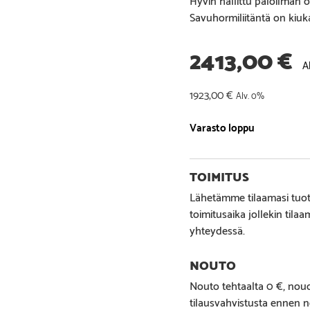
Savuhormiliitäntä on kiu
2413,00
€
A
1923,00
€
Alv. 0%
Varasto loppu
Lähetämme tilaamasi tuott
toimitusaika jollekin tila
yhteydessä.
Nouto tehtaalta 0 €, noud
tilausvahvistusta ennen n