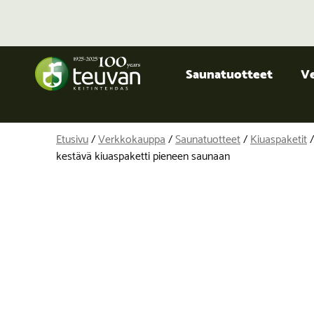
Saunatuotteet
V
Etusivu
/
Verkkokauppa
/
Saunatuotteet
/
Kiuaspaketit
/
kestävä kiuaspaketti pieneen saunaan