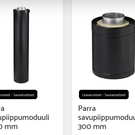
rusteet - Saunatuotteet
Lisävarusteet - Saunatuotteet
ra
Parra
upiippumoduuli
savupiippumoduu
0 mm
300 mm