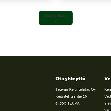
Näytä lisää
Ota yhteyttä
Ve
Teuvan Keitintehdas Oy
Kent
Keitintehtaantie 29
Ved
64700 TEUVA
Yle
Sau