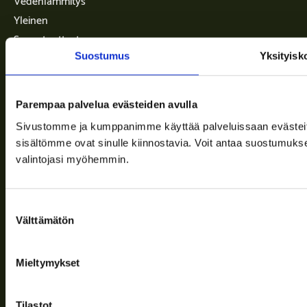
Yleinen
Saunatuotteet
Suostumus
Yksityisk
Info
Parempaa palvelua evästeiden avulla
Toimitusehdot
Sivustomme ja kumppanimme käyttää palveluissaan evästeitä, 
sisältömme ovat sinulle kiinnostavia. Voit antaa suostumukse
Ajankohtaista
valintojasi myöhemmin.
Yritys
Tuki
Suostumuksen
Välttämätön
valinta
Seuraa meitä
Mieltymykset
Tilastot