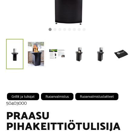
Grillit ja tulisijat
Ruoanvalmistus
Ruoanvalmistuslaitteet
50403000
PRAASU
PIHAKEITTIÖTULISIJA