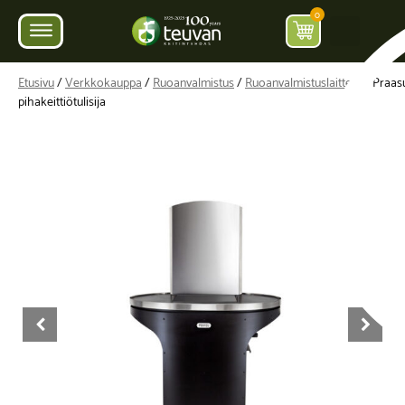
0
Etusivu
/
Verkkokauppa
/
Ruoanvalmistus
/
Ruoanvalmistuslaitteet
/ Praas
pihakeittiötulisija