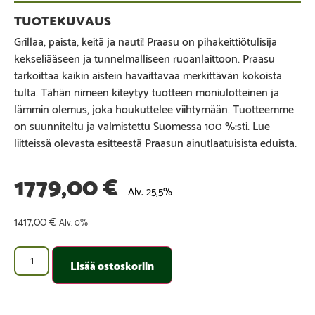
Grillaa, paista, keitä ja nauti! Praasu on pihakeittiötulisija
kekseliääseen ja tunnelmalliseen ruoanlaittoon. Praasu
tarkoittaa kaikin aistein havaittavaa merkittävän kokoista
tulta. Tähän nimeen kiteytyy tuotteen moniulotteinen ja
lämmin olemus, joka houkuttelee viihtymään. Tuotteemme
on suunniteltu ja valmistettu Suomessa 100 %:sti. Lue
liitteissä olevasta esitteestä Praasun ainutlaatuisista eduista.
1779,00
€
Alv. 25,5%
1417,00
€
Alv. 0%
Lisää ostoskoriin