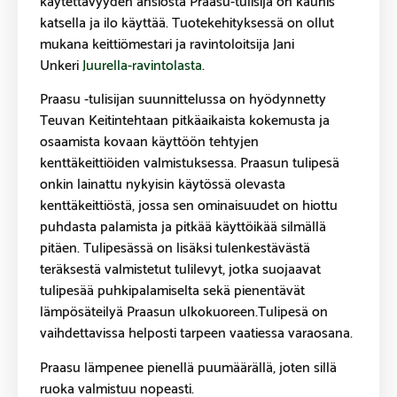
katsella ja ilo käyttää. Tuotekehityksessä on ollut
mukana keittiömestari ja ravintoloitsija Jani
Unkeri
Juurella-ravintolasta
.
Praasu -tulisijan suunnittelussa on hyödynnetty
Teuvan Keitintehtaan pitkäaikaista kokemusta ja
osaamista kovaan käyttöön tehtyjen
kenttäkeittiöiden valmistuksessa. Praasun tulipesä
onkin lainattu nykyisin käytössä olevasta
kenttäkeittiöstä, jossa sen ominaisuudet on hiottu
puhdasta palamista ja pitkää käyttöikää silmällä
pitäen. Tulipesässä on lisäksi tulenkestävästä
teräksestä valmistetut tulilevyt, jotka suojaavat
tulipesää puhkipalamiselta sekä pienentävät
lämpösäteilyä Praasun ulkokuoreen.Tulipesä on
vaihdettavissa helposti tarpeen vaatiessa varaosana.
Praasu lämpenee pienellä puumäärällä, joten sillä
ruoka valmistuu nopeasti.