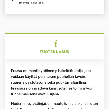
materiaaleista
TUOTEKUVAUS
Praasu on monikäyttöinen pihakeittiötulisija, jota
voidaan käyttää perinteisen puuhellan tavoin,
suurena paistotasona sekä puu- tai hiiligrillinä.
Praasussa on avattava kansi, joten se toimii myös
tunnelmallisena avotulisijana.
Modernin sulavalinjaisen muotoilun ja pitkälle hiotun
käytettävyyden ansiosta Praasu-tulisija on kaunis