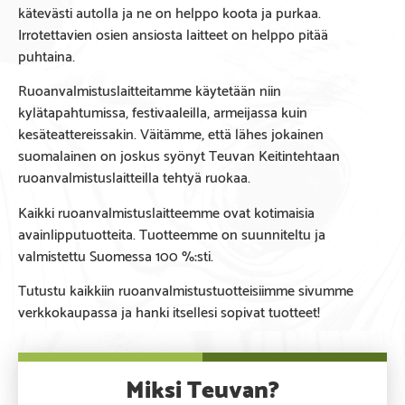
kätevästi autolla ja ne on helppo koota ja purkaa.
Irrotettavien osien ansiosta laitteet on helppo pitää
puhtaina.
Ruoanvalmistuslaitteitamme käytetään niin
kylätapahtumissa, festivaaleilla, armeijassa kuin
kesäteattereissakin. Väitämme, että lähes jokainen
suomalainen on joskus syönyt Teuvan Keitintehtaan
ruoanvalmistuslaitteilla tehtyä ruokaa.
Kaikki ruoanvalmistuslaitteemme ovat kotimaisia
avainlipputuotteita. Tuotteemme on suunniteltu ja
valmistettu Suomessa 100 %:sti.
Tutustu kaikkiin ruoanvalmistustuotteisiimme sivumme
verkkokaupassa ja hanki itsellesi sopivat tuotteet!
Miksi Teuvan?