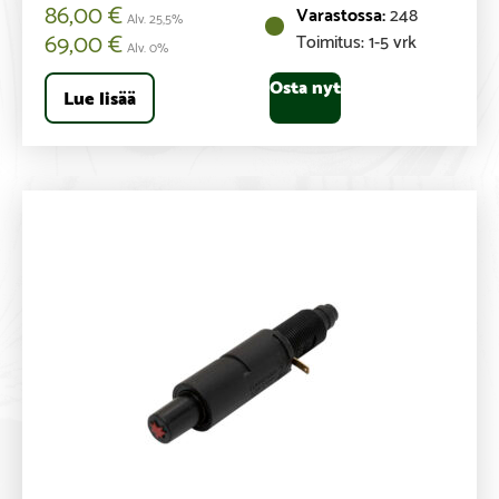
86,00
€
248
Alv. 25,5%
69,00
€
Toimitus: 1-5 vrk
Alv. 0%
Osta nyt
Lue lisää