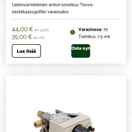
Liekinvarmistimen anturi soveltuu Teuva-
nestekaasugrilliin varaosaksi.
44,00
€
79
Alv. 25,5%
35,00
€
Toimitus: 1-5 vrk
Alv. 0%
Osta nyt
Lue lisää