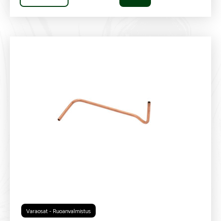
Varaosat - Ruoanvalmistus