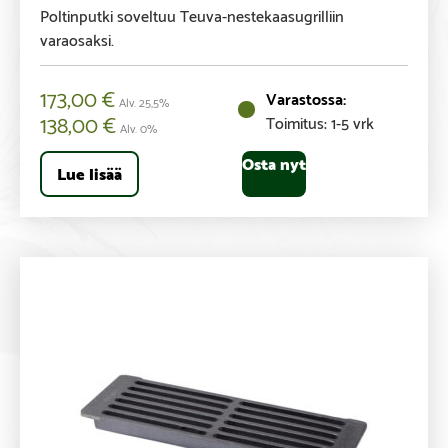
Poltinputki soveltuu Teuva-nestekaasugrilliin
varaosaksi.
173,00
€
Alv. 25,5%
138,00
€
Toimitus: 1-5 vrk
Alv. 0%
Osta nyt
Lue lisää