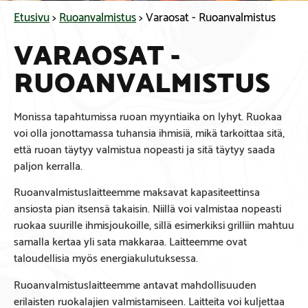
Etusivu
>
Ruoanvalmistus
>
Varaosat - Ruoanvalmistus
VARAOSAT -
RUOANVALMISTUS
Monissa tapahtumissa ruoan myyntiaika on lyhyt. Ruokaa
voi olla jonottamassa tuhansia ihmisiä, mikä tarkoittaa sitä,
että ruoan täytyy valmistua nopeasti ja sitä täytyy saada
paljon kerralla.
Ruoanvalmistuslaitteemme maksavat kapasiteettinsa
ansiosta pian itsensä takaisin. Niillä voi valmistaa nopeasti
ruokaa suurille ihmisjoukoille, sillä esimerkiksi grilliin mahtuu
samalla kertaa yli sata makkaraa. Laitteemme ovat
taloudellisia myös energiakulutuksessa.
Ruoanvalmistuslaitteemme antavat mahdollisuuden
erilaisten ruokalajien valmistamiseen. Laitteita voi kuljettaa