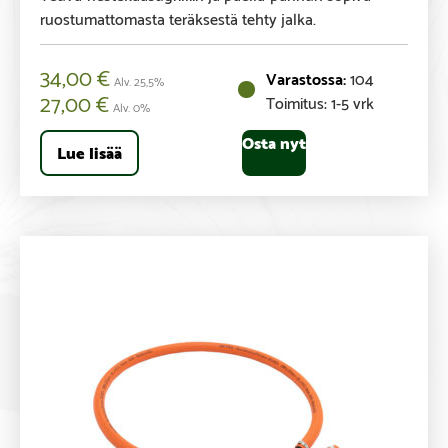
ruostumattomasta teräksestä tehty jalka.
34,00
€
104
Alv. 25,5%
27,00
€
Toimitus: 1-5 vrk
Alv. 0%
Osta nyt
Lue lisää