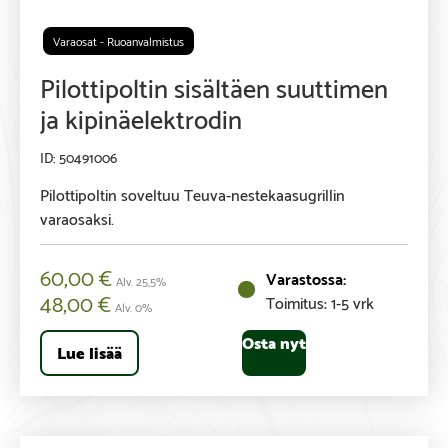
Varaosat - Ruoanvalmistus
Pilottipoltin sisältäen suuttimen
ja kipinäelektrodin
50491006
Pilottipoltin soveltuu Teuva-nestekaasugrillin
varaosaksi.
60,00
€
Alv. 25,5%
48,00
€
Toimitus: 1-5 vrk
Alv. 0%
Osta nyt
Lue lisää