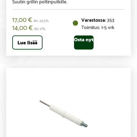
Suutin grillin poltinputkille.
17,00
€
353
Alv. 25,5%
14,00
€
Toimitus: 1-5 vrk
Alv. 0%
Osta nyt
Lue lisää