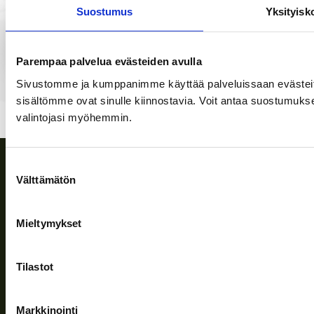
10,00
€
Toimitus: 1-5 vrk
Alv. 0%
Suostumus
Yksityisk
Osta nyt
Lue lisää
Parempaa palvelua evästeiden avulla
Sivustomme ja kumppanimme käyttää palveluissaan evästeitä, 
sisältömme ovat sinulle kiinnostavia. Voit antaa suostumukse
1
2
→
valintojasi myöhemmin.
Suostumuksen
Välttämätön
valinta
Mieltymykset
EASY COOKING ANYWHERE
Tilastot
Markkinointi