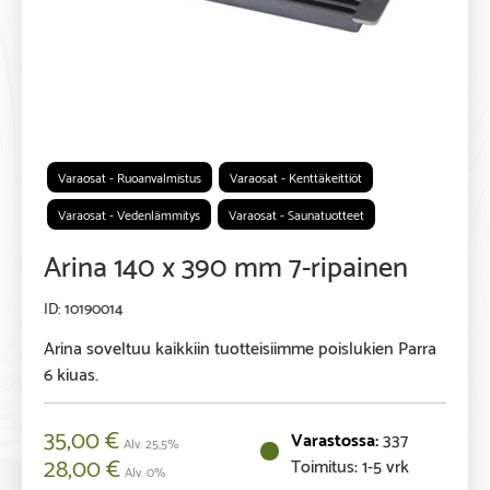
Varaosat - Ruoanvalmistus
Varaosat - Kenttäkeittiöt
Varaosat - Vedenlämmitys
Varaosat - Saunatuotteet
Arina 140 x 390 mm 7-ripainen
10190014
Arina soveltuu kaikkiin tuotteisiimme poislukien Parra
6 kiuas.
35,00
€
337
Alv. 25,5%
28,00
€
Toimitus: 1-5 vrk
Alv. 0%