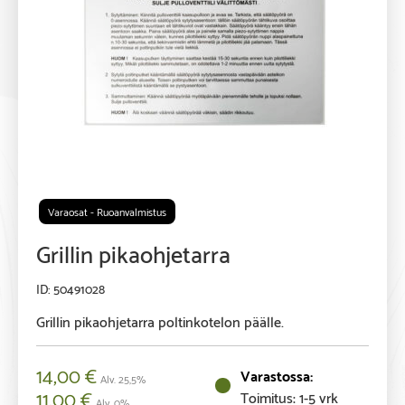
Varaosat - Ruoanvalmistus
Grillin pikaohjetarra
50491028
Grillin pikaohjetarra poltinkotelon päälle.
14,00
€
Alv. 25,5%
11,00
€
Toimitus: 1-5 vrk
Alv. 0%