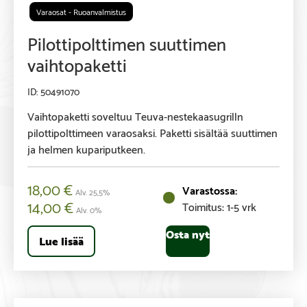
Varaosat - Ruoanvalmistus
Pilottipolttimen suuttimen
vaihtopaketti
50491070
Vaihtopaketti soveltuu Teuva-nestekaasugrilln
pilottipolttimeen varaosaksi. Paketti sisältää suuttimen
ja helmen kupariputkeen.
18,00
€
Alv. 25,5%
14,00
€
Toimitus: 1-5 vrk
Alv. 0%
Osta nyt
Lue lisää