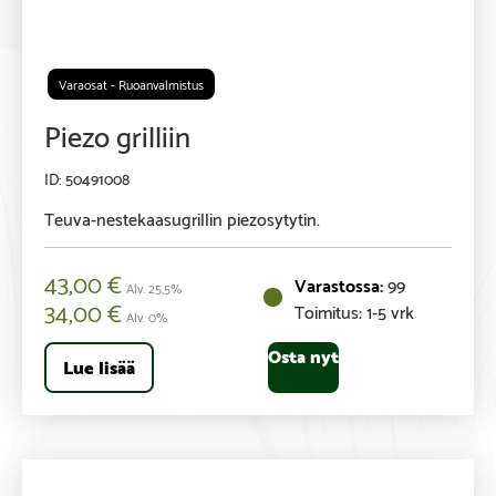
Varaosat - Ruoanvalmistus
Piezo grilliin
50491008
Teuva-nestekaasugrillin piezosytytin.
43,00
€
99
Alv. 25,5%
34,00
€
Toimitus: 1-5 vrk
Alv. 0%
Osta nyt
Lue lisää