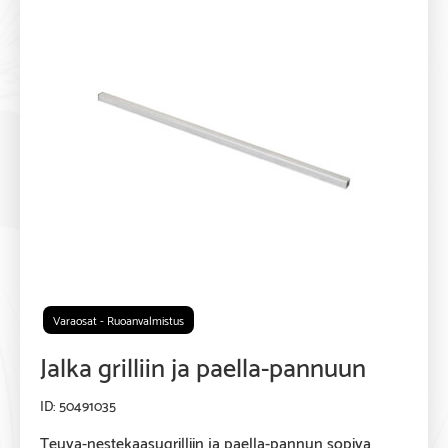
Varaosat - Ruoanvalmistus
Jalka grilliin ja paella-pannuun
50491035
Teuva-nestekaasugrilliin ja paella-pannun sopiva