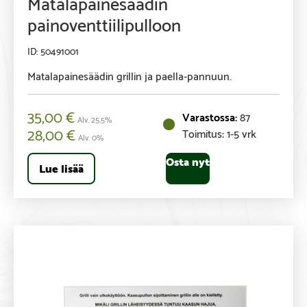
Matalapainesäädin
painoventtiilipulloon
50491001
Matalapainesäädin grillin ja paella-pannuun.
35,00
€
87
Alv. 25,5%
28,00
€
Toimitus: 1-5 vrk
Alv. 0%
Osta nyt
Lue lisää