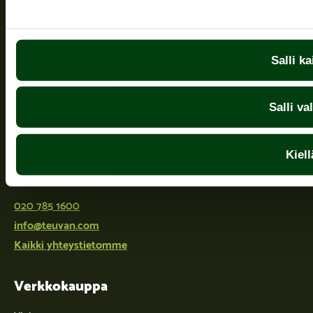
Salli ka
Ota yhteyttä
Salli va
Teuvan Keitintehdas Oy
Keitintehtaantie 29
Kiell
64700 TEUVA
020 785 1600
info@teuvan.com
Kaikki yhteystietomme
Verkkokauppa