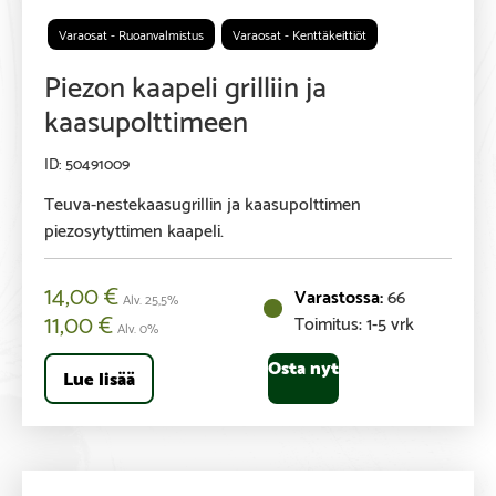
Varaosat - Ruoanvalmistus
Varaosat - Kenttäkeittiöt
Piezon kaapeli grilliin ja
kaasupolttimeen
50491009
Teuva-nestekaasugrillin ja kaasupolttimen
piezosytyttimen kaapeli.
14,00
€
66
Alv. 25,5%
11,00
€
Toimitus: 1-5 vrk
Alv. 0%
Osta nyt
Lue lisää