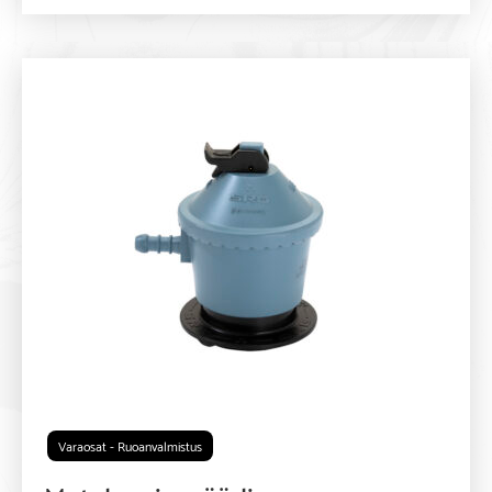
Varaosat - Ruoanvalmistus