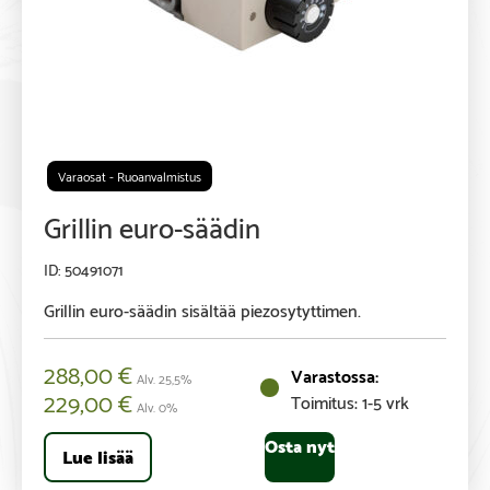
Varaosat - Ruoanvalmistus
Grillin euro-säädin
50491071
Grillin euro-säädin sisältää piezosytyttimen.
288,00
€
Alv. 25,5%
229,00
€
Toimitus: 1-5 vrk
Alv. 0%
Osta nyt
Lue lisää