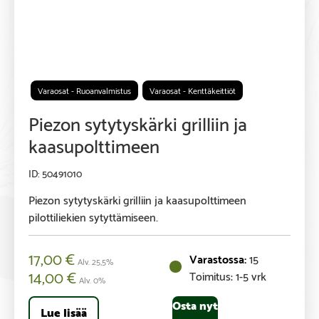
Varaosat - Ruoanvalmistus
Varaosat - Kenttäkeittiöt
Piezon sytytyskärki grilliin ja
kaasupolttimeen
50491010
Piezon sytytyskärki grilliin ja kaasupolttimeen
pilottiliekien sytyttämiseen.
17,00
€
15
Alv. 25,5%
14,00
€
Toimitus: 1-5 vrk
Alv. 0%
Osta nyt
Lue lisää