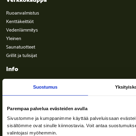
Ruoanvalmistus
Kenttäkeittiöt
Vedenlämmitys
Yleinen
Saunatuotteet
Grillit ja tulisijat
Info
Suostumus
Yksityisk
Toimitusehdot
Ajankohtaista
Parempaa palvelua evästeiden avulla
Yritys
Sivustomme ja kumppanimme käyttää palveluissaan evästeitä, 
Tuki
sisältömme ovat sinulle kiinnostavia. Voit antaa suostumukse
valintojasi myöhemmin.