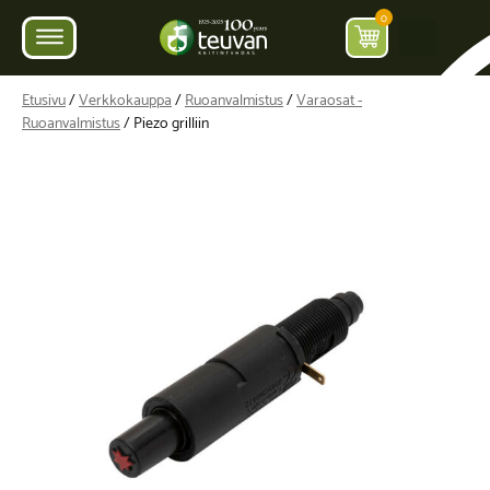
0
Etusivu
/
Verkkokauppa
/
Ruoanvalmistus
/
Varaosat -
Ruoanvalmistus
/ Piezo grilliin