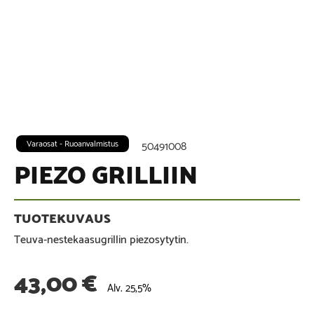
Varaosat - Ruoanvalmistus
50491008
PIEZO GRILLIIN
Teuva-nestekaasugrillin piezosytytin.
43,00
€
Alv. 25,5%