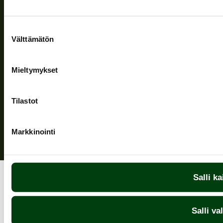
Seuraa meitä
Suostumuksen
Välttämätön
valinta
Mieltymykset
Tietosuojaseloste
| © Teuvan Keitintehdas
Tilastot
Markkinointi
Salli ka
Salli va