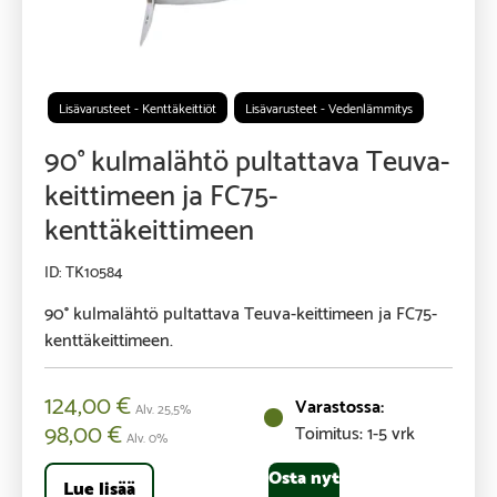
Lisävarusteet - Kenttäkeittiöt
Lisävarusteet - Vedenlämmitys
90° kulmalähtö pultattava Teuva-
keittimeen ja FC75-
kenttäkeittimeen
TK10584
90° kulmalähtö pultattava Teuva-keittimeen ja FC75-
kenttäkeittimeen.
124,00
€
Alv. 25,5%
98,00
€
Toimitus: 1-5 vrk
Alv. 0%
Osta nyt
Lue lisää