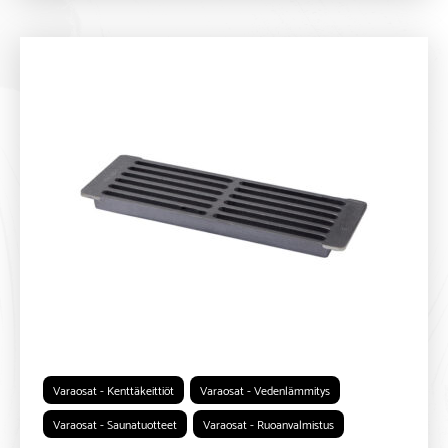
Varaosat - Kenttäkeittiöt
Varaosat - Vedenlämmitys
Varaosat - Saunatuotteet
Varaosat - Ruoanvalmistus