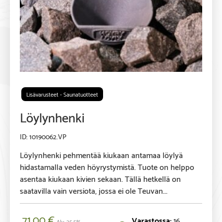
Lisävarusteet - Saunatuotteet
Löylynhenki
10190062.VP
Löylynhenki pehmentää kiukaan antamaa löylyä
hidastamalla veden höyrystymistä. Tuote on helppo
asentaa kiukaan kivien sekaan. Tällä hetkellä on
saatavilla vain versiota, jossa ei ole Teuvan...
71,00
€
16
Alv. 25,5%