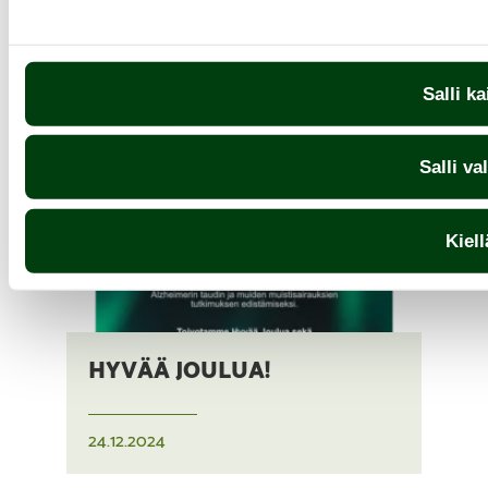
Salli ka
Salli va
Kiell
HYVÄÄ JOULUA!
24.12.2024