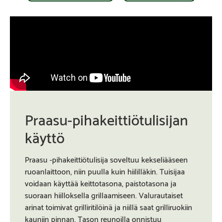
Praasu-pihakeittiötulisijan
käyttö
Praasu -pihakeittiötulisija soveltuu kekseliääseen
ruoanlaittoon, niin puulla kuin hiililläkin. Tuisijaa
voidaan käyttää keittotasona, paistotasona ja
suoraan hiilloksella grillaamiseen. Valurautaiset
arinat toimivat grilliritilöinä ja niillä saat grilliruokiin
kauniin pinnan. Tason reunoilla onnistuu