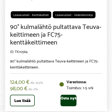
Lisävarusteet - Kenttäkeittiöt
Lisävarusteet - Vedenlämmitys
90° kulmalähtö pultattava Teuva-
keittimeen ja FC75-
kenttäkeittimeen
TK10584
90° kulmalähtö pultattava Teuva-keittimeen ja FC75-
kenttäkeittimeen.
124,00
€
Alv. 25,5%
98,00
€
Toimitus: 1-5 vrk
Alv. 0%
Osta nyt
Lue lisää