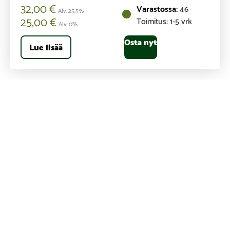
32,00
€
46
Alv. 25,5%
25,00
€
Toimitus: 1-5 vrk
Alv. 0%
Osta nyt
Lue lisää
SAUNATUOTTEET
Parra-kiukaat, Parra-kiuaspaketit, Parra-
saunapadat, Parra-saunapiiput- ja hormit.