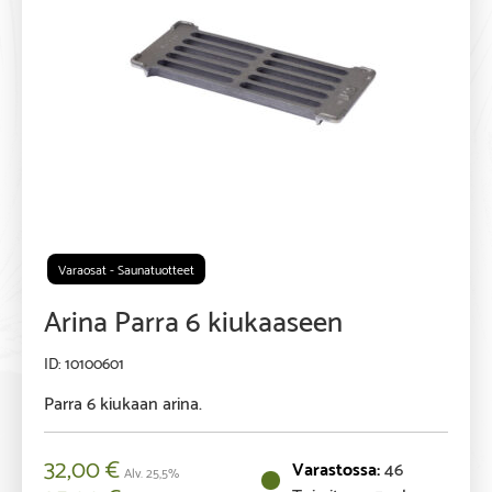
Varaosat - Saunatuotteet
Arina Parra 6 kiukaaseen
10100601
Parra 6 kiukaan arina.
32,00
€
46
Alv. 25,5%