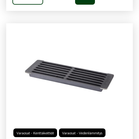
Varaosat - Kenttäkeittiöt
Varaosat - Vedenlämmitys