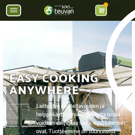
0
EASY COOKING
ANYWHERE
Laitteiden liikuteltavuuden ja
helppokäyttöisyyden ansiosta ruoka
voidaan valmistaa siellä, missä ihmiset
ovat. Tuotteemme on suunniteltu