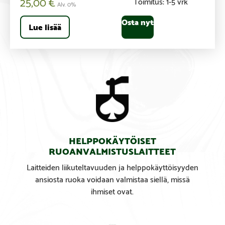
25,00
€
Toimitus: 1-5 vrk
Alv. 0%
Osta nyt
Lue lisää
HELPPOKÄYTÖISET
RUOAN­VALMISTUSLAITTEET
Laitteiden liikuteltavuuden ja helppokäyttöisyyden
ansiosta ruoka voidaan valmistaa siellä, missä
ihmiset ovat.