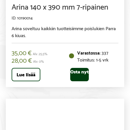
Arina 140 x 390 mm 7-ripainen
10190014
Arina soveltuu kaikkiin tuotteisiimme poislukien Parra
6 kiuas.
35,00
€
337
Alv. 25,5%
28,00
€
Toimitus: 1-5 vrk
Alv. 0%
Osta nyt
Lue lisää