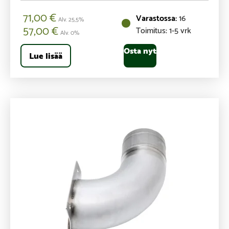
71,00
€
16
Alv. 25,5%
57,00
€
Toimitus: 1-5 vrk
Alv. 0%
Osta nyt
Lue lisää