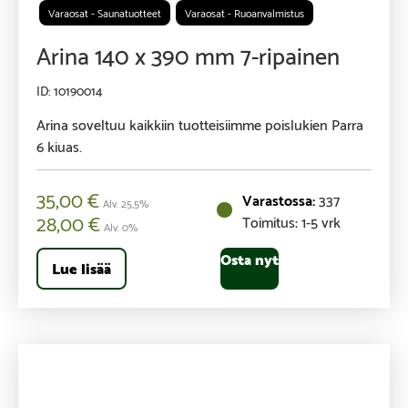
Varaosat - Saunatuotteet
Varaosat - Ruoanvalmistus
Arina 140 x 390 mm 7-ripainen
10190014
Arina soveltuu kaikkiin tuotteisiimme poislukien Parra
6 kiuas.
35,00
€
337
Alv. 25,5%
28,00
€
Toimitus: 1-5 vrk
Alv. 0%
Osta nyt
Lue lisää