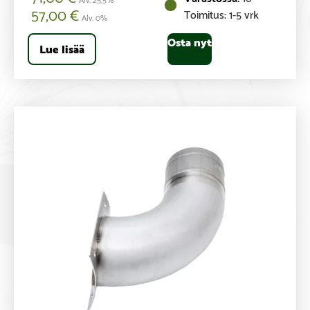
57,00
€
Toimitus: 1-5 vrk
Alv. 0%
Osta nyt
Lue lisää