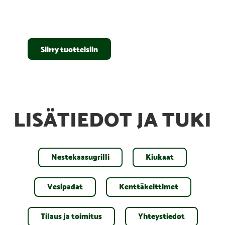
PARRA 80S WATER HEATER (80 liters) —
“Heats up a large amount of water with a small
amount of wood”
Siirry tuotteisiin
LISÄTIEDOT JA TUKI
Nestekaasugrilli
Kiukaat
Vesipadat
Kenttäkeittimet
Tilaus ja toimitus
Yhteystiedot