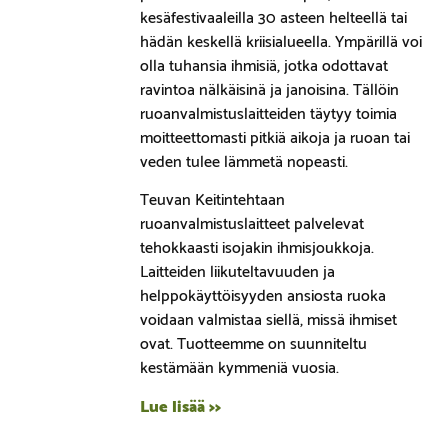
kesäfestivaaleilla 30 asteen helteellä tai
hädän keskellä kriisialueella. Ympärillä voi
olla tuhansia ihmisiä, jotka odottavat
ravintoa nälkäisinä ja janoisina. Tällöin
ruoanvalmistuslaitteiden täytyy toimia
moitteettomasti pitkiä aikoja ja ruoan tai
veden tulee lämmetä nopeasti.
Teuvan Keitintehtaan
ruoanvalmistuslaitteet palvelevat
tehokkaasti isojakin ihmisjoukkoja.
Laitteiden liikuteltavuuden ja
helppokäyttöisyyden ansiosta ruoka
voidaan valmistaa siellä, missä ihmiset
ovat. Tuotteemme on suunniteltu
kestämään kymmeniä vuosia.
Lue lisää >>