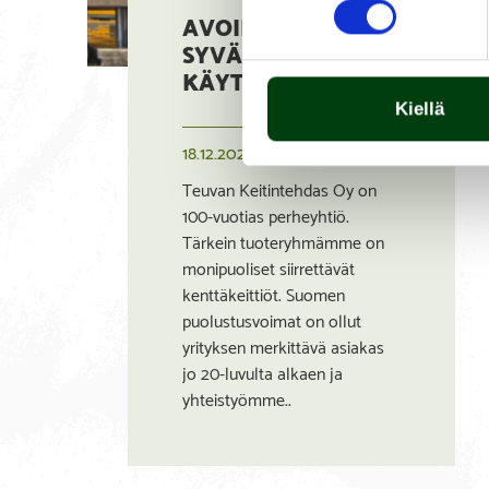
AVOIN TYÖPAIKKA
SYVÄVETOKONEEN
KÄYTTÄJÄLLE
Kiellä
18.12.2025
Teuvan Keitintehdas Oy on
100-vuotias perheyhtiö.
Tärkein tuoteryhmämme on
monipuoliset siirrettävät
kenttäkeittiöt. Suomen
puolustusvoimat on ollut
yrityksen merkittävä asiakas
jo 20-luvulta alkaen ja
yhteistyömme..