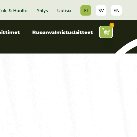
Tuki & Huolto
Yritys
Uutisia
FI
SV
EN
0
ittimet
Ruoanvalmistuslaitteet