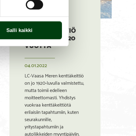
LC-VAASA
MERELLÄ ON
OLLUT
KENTTÄKEITTIÖ
Salli kaikki
KÄYTÖSSÄ JO 20
VUOTTA
04.01.2022
LC-Vaasa Meren kenttäkeittiö
on jo 1920-luvulla valmistettu,
mutta toimii edelleen
moitteettomasti. Yhdistys
vuokraa kenttäkeittiötä
erilaisiin tapahtumiin, kuten
seurakunnille,
yritystapahtumiin ja
autoliikkeiden myyntipäiviin.