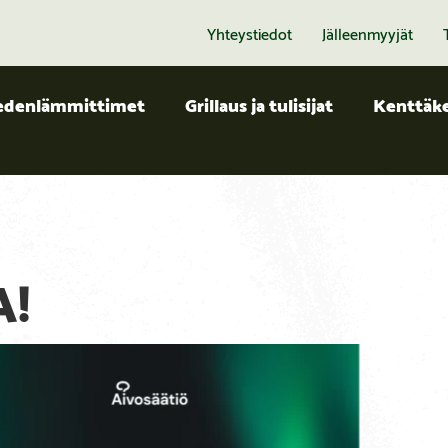
Yhteystiedot
Jälleenmyyjät
edenlämmittimet
Grillaus ja tulisijat
Kenttäke
!