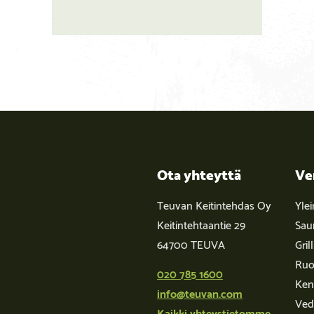
Ota yhteyttä
Ve
Teuvan Keitintehdas Oy
Yle
Keitintehtaantie 29
Sau
64700 TEUVA
Grill
Ruo
020 785 1600
Kent
info@teuvan.com
Ved
Kaikki yhteystietomme