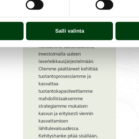
KEHITÄMME
TUOTANTOAMME
Salli valinta
01.12.2023
Kehitämme tuotantoamme
investoimalla uuteen
laserleikkausjärjestelmään.
Olemme päättäneet kehittää
tuotantoprosessiamme ja
kasvattaa
tuotantokapasiteettiamme
mahdollistaaksemme
strategiamme mukaisen
kasvun ja erityisesti viennin
kasvattamisen
lähitulevaisuudessa.
Kehityshanke pitää sisällään..