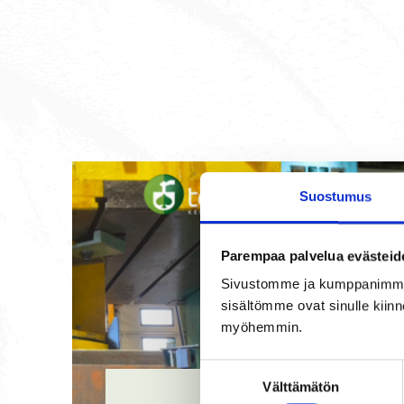
Suostumus
Parempaa palvelua evästeid
Sivustomme ja kumppanimme kä
sisältömme ovat sinulle kiinn
myöhemmin.
Suostumuksen
Välttämätön
valinta