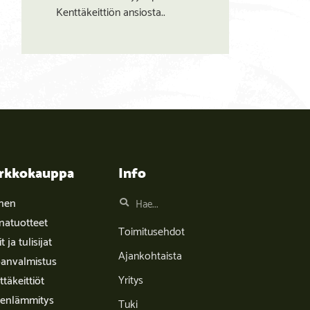
Kenttäkeittiön ansiosta..
rkkokauppa
Info
inen
natuotteet
Toimitusehdot
it ja tulisijat
Ajankohtaista
anvalmistus
Yritys
täkeittiöt
enlämmitys
Tuki