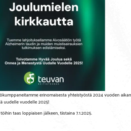
yökumppaneitamme erinomaisesta yhteistyöstä 2024 vuoden aikana!
tä uudelle vuodelle 2025!
hin taas loppiaisen jälkeen, tiistaina 7.1.2025.