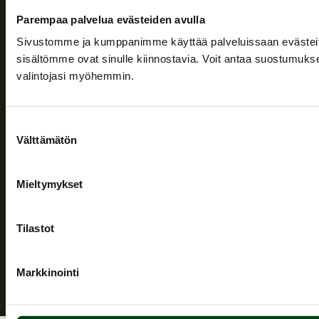
Ajankohtaista
Parempaa palvelua evästeiden avulla
Yritys
Sivustomme ja kumppanimme käyttää palveluissaan evästeitä, 
sisältömme ovat sinulle kiinnostavia. Voit antaa suostumukse
Tuki
valintojasi myöhemmin.
Seuraa meitä
Suostumuksen
Välttämätön
valinta
Mieltymykset
Tietosuojaseloste
| © Teuvan Keitintehdas
Tilastot
Markkinointi