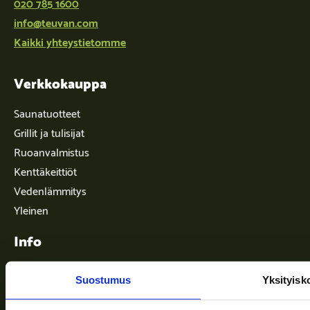
020 785 1600
info@teuvan.com
Kaikki yhteystietomme
Verkkokauppa
Saunatuotteet
Grillit ja tulisijat
Ruoanvalmistus
Kenttäkeittiöt
Vedenlämmitys
Yleinen
Info
Suostumus
Yksityisk
Toimitusehdot