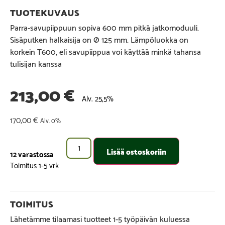
Parra-savupiippuun sopiva 600 mm pitkä jatkomoduuli.
Sisäputken halkaisija on Ø 125 mm. Lämpöluokka on
korkein T600, eli savupiippua voi käyttää minkä tahansa
tulisijan kanssa
213,00
€
Alv. 25,5%
170,00
€
Alv. 0%
Lisää ostoskoriin
12 varastossa
Lähetämme tilaamasi tuotteet 1-5 työpäivän kuluessa