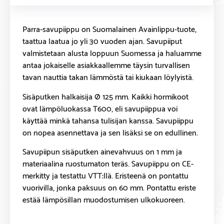
Parra-savupiippu on Suomalainen Avainlippu-tuote,
taattua laatua jo yli 30 vuoden ajan. Savupiiput
valmistetaan alusta loppuun Suomessa ja haluamme
antaa jokaiselle asiakkaallemme täysin turvallisen
tavan nauttia takan lämmöstä tai kiukaan löylyistä.
Sisäputken halkaisija Ø 125 mm. Kaikki hormikoot
ovat lämpöluokassa T600, eli savupiippua voi
käyttää minkä tahansa tulisijan kanssa. Savupiippu
on nopea asennettava ja sen lisäksi se on edullinen.
Savupiipun sisäputken ainevahvuus on 1 mm ja
materiaalina ruostumaton teräs. Savupiippu on CE-
merkitty ja testattu VTT:llä. Eristeenä on pontattu
vuorivilla, jonka paksuus on 60 mm. Pontattu eriste
estää lämpösillan muodostumisen ulkokuoreen.