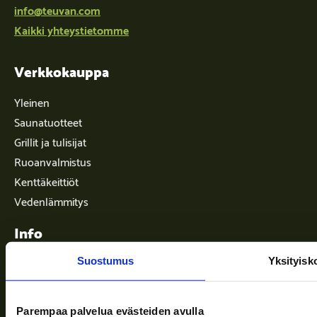
info@teuvan.com
Kaikki yhteystietomme
Verkkokauppa
Yleinen
Saunatuotteet
Grillit ja tulisijat
Ruoanvalmistus
Kenttäkeittiöt
Vedenlämmitys
Info
Suostumus
Yksityisk
Toimitusehdot
Parempaa palvelua evästeiden avulla
Ajankohtaista