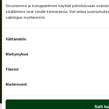
Sivustomme ja kumppanimme käyttää palveluissaan evästeitä, 
Yritys
sisältömme ovat sinulle kiinnostavia. Voit antaa suostumukse
Tuki
valintojasi myöhemmin.
Suostumuksen
Seuraa meitä
Välttämätön
valinta
Mieltymykset
Tietosuojaseloste
| © Teuvan Keitintehdas
Tilastot
Markkinointi
Salli ka