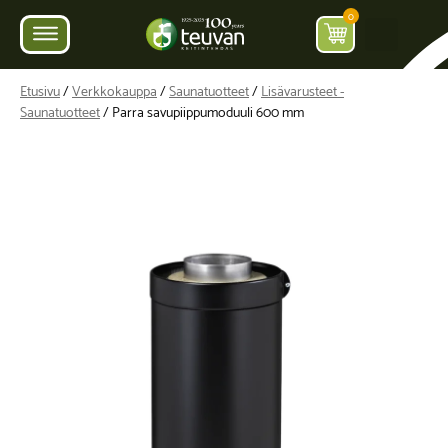
0
Etusivu
/
Verkkokauppa
/
Saunatuotteet
/
Lisävarusteet -
Saunatuotteet
/ Parra savupiippumoduuli 600 mm