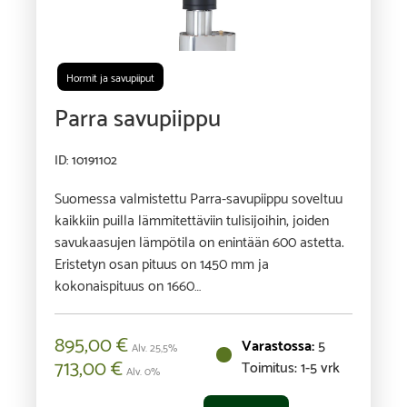
Hormit ja savupiiput
Parra savupiippu
ID: 10191102
Suomessa valmistettu Parra-savupiippu soveltuu
kaikkiin puilla lämmitettäviin tulisijoihin, joiden
savukaasujen lämpötila on enintään 600 astetta.
Eristetyn osan pituus on 1450 mm ja
kokonaispituus on 1660…
895,00
€
5
Alv. 25,5%
713,00
€
Toimitus: 1-5 vrk
Alv. 0%