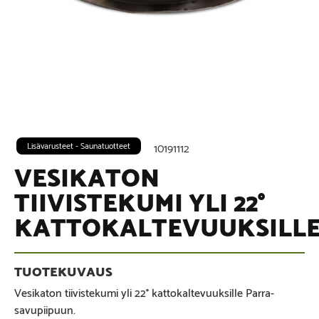
Lisävarusteet - Saunatuotteet
10191112
VESIKATON
TIIVISTEKUMI YLI 22°
KATTOKALTEVUUKSILL
Vesikaton tiivistekumi yli 22° kattokaltevuuksille Parra-
savupiipuun.