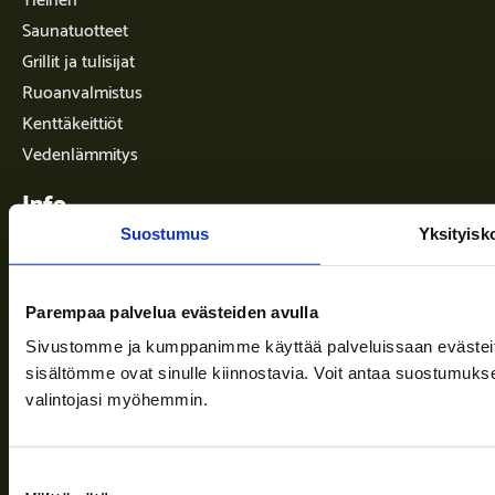
Saunatuotteet
Grillit ja tulisijat
Ruoanvalmistus
Kenttäkeittiöt
Vedenlämmitys
Info
Suostumus
Yksityisk
Toimitusehdot
Parempaa palvelua evästeiden avulla
Ajankohtaista
Sivustomme ja kumppanimme käyttää palveluissaan evästeitä, 
Yritys
sisältömme ovat sinulle kiinnostavia. Voit antaa suostumukse
valintojasi myöhemmin.
Tuki
Suostumuksen