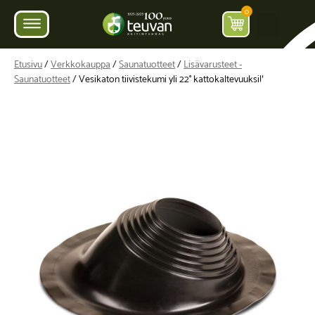
0
Etusivu
/
Verkkokauppa
/
Saunatuotteet
/
Lisävarusteet -
Saunatuotteet
/ Vesikaton tiivistekumi yli 22° kattokaltevuuksille