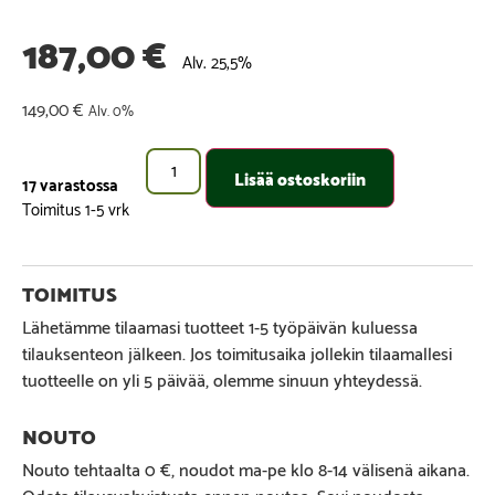
187,00
€
Alv. 25,5%
149,00
€
Alv. 0%
Lisää ostoskoriin
17 varastossa
Lähetämme tilaamasi tuotteet 1-5 työpäivän kuluessa
tilauksenteon jälkeen. Jos toimitusaika jollekin tilaamallesi
tuotteelle on yli 5 päivää, olemme sinuun yhteydessä.
Nouto tehtaalta 0 €, noudot ma-pe klo 8-14 välisenä aikana.
Odota tilausvahvistusta ennen noutoa. Sovi noudosta