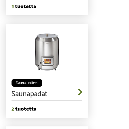
1
Saunatuotteet
Saunapadat
2