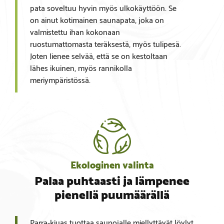
pata soveltuu hyvin myös ulkokäyttöön. Se
on ainut kotimainen saunapata, joka on
valmistettu ihan kokonaan
ruostumattomasta teräksestä, myös tulipesä.
Joten lienee selvää, että se on kestoltaan
lähes ikuinen, myös rannikolla
meriympäristössä.
Ekologinen valinta
Palaa puhtaasti ja lämpenee
pienellä puumäärällä
Parra-kiuas tuottaa saunojalle miellyttävät löylyt.