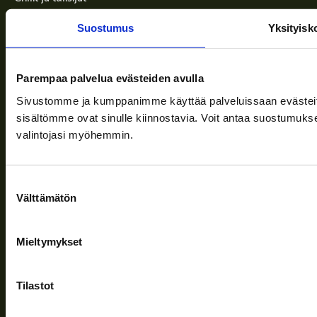
Ruoanvalmistus
Suostumus
Yksityisk
Kenttäkeittiöt
Vedenlämmitys
Yleinen
Parempaa palvelua evästeiden avulla
Sivustomme ja kumppanimme käyttää palveluissaan evästeitä, 
Info
sisältömme ovat sinulle kiinnostavia. Voit antaa suostumukse
valintojasi myöhemmin.
Toimitusehdot
Suostumuksen
Ajankohtaista
Välttämätön
valinta
Yritys
Tuki
Mieltymykset
Tilastot
Seuraa meitä