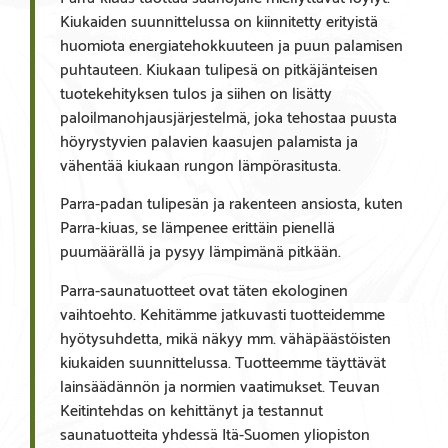
Kiukaiden suunnittelussa on kiinnitetty erityistä
huomiota energiatehokkuuteen ja puun palamisen
puhtauteen. Kiukaan tulipesä on pitkäjänteisen
tuotekehityksen tulos ja siihen on lisätty
paloilmanohjausjärjestelmä, joka tehostaa puusta
höyrystyvien palavien kaasujen palamista ja
vähentää kiukaan rungon lämpörasitusta.
Parra-padan tulipesän ja rakenteen ansiosta, kuten
Parra-kiuas, se lämpenee erittäin pienellä
puumäärällä ja pysyy lämpimänä pitkään.
Parra-saunatuotteet ovat täten ekologinen
vaihtoehto. Kehitämme jatkuvasti tuotteidemme
hyötysuhdetta, mikä näkyy mm. vähäpäästöisten
kiukaiden suunnittelussa. Tuotteemme täyttävät
lainsäädännön ja normien vaatimukset. Teuvan
Keitintehdas on kehittänyt ja testannut
saunatuotteita yhdessä Itä-Suomen yliopiston