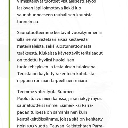
viimeistelevät tuotteet visuaalisesti. Myös
lasioven läpi loimottava liekki luo
saunahuoneeseen rauhallisen kaunista
tunnelmaa.
Saunatuotteemme kestävät vuosikymmeniä,
sillä ne valmistetaan aikaa kestävistä
materiaaleista, sekä ruostumattomasta
teräksestä. Kiukaissa käytettävät teräslaadut
on todettu hyviksi huolellisen
tuotekehityksen ja testauksen tuloksena.
Terästä on käytetty rakenteen kohdasta
riippuen runsaan tarpeellinen määrä.
Teemme yhteistyötä Suomen
Puolustusvoimien kanssa, ja se näkyy myös
saunatuotteissamme. Esimerkiksi Parra-
padan tulipesä on samanlainen kuin
kenttäkeittiöissämme, joissa sitä on kehitetty
noin 100 vuotta. Teuvan Keitintehtaan Parra-