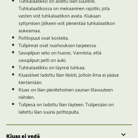
Tuhkalaatikko on avattu liian suurelle.
Tuhkalaatikossa on mekaaninen rajoitin, jota
vasten voit tuhkalaatikon avata. Kiukaan
syttymisen jälkeen voit pienentää tuhkalaatikon
aukeamaa.
Polttopuut ovat kosteita.
Tulipinnat ovat nuohouksen tarpeessa.
Savupiipun veto on huono. Varmista, että
savupiipun pelti on auki.
Tuhkalaatikko on täynnä tuhkaa.
Kiuaskivet ladottu liian tiivisti, jolloin ilma ei pääse
kiertämään.
Kiuas on liian pienitehoinen saunan tilavuuteen
nähden.
Tulipesä on ladottu liian täyteen. Tulipesään on
laitettu liian suuria polttopuita.
Kiuas ei vedä