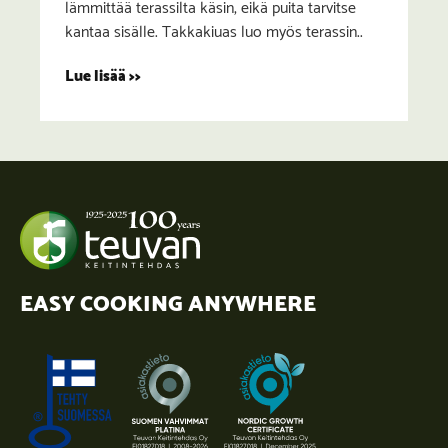
lämmittää terassilta käsin, eikä puita tarvitse
kantaa sisälle. Takkakiuas luo myös terassin..
Lue lisää >>
EASY COOKING ANYWHERE