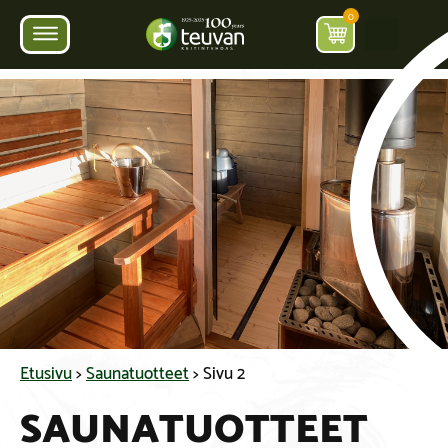
0
Etusivu
>
Saunatuotteet
>
Sivu 2
SAUNATUOTTEET