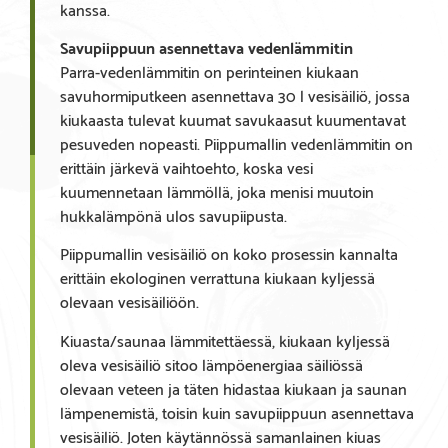
kanssa.
Savupiippuun asennettava vedenlämmitin
Parra-vedenlämmitin on perinteinen kiukaan
savuhormiputkeen asennettava 30 l vesisäiliö, jossa
kiukaasta tulevat kuumat savukaasut kuumentavat
pesuveden nopeasti. Piippumallin vedenlämmitin on
erittäin järkevä vaihtoehto, koska vesi
kuumennetaan lämmöllä, joka menisi muutoin
hukkalämpönä ulos savupiipusta.
Piippumallin vesisäiliö on koko prosessin kannalta
erittäin ekologinen verrattuna kiukaan kyljessä
olevaan vesisäiliöön.
Kiuasta/saunaa lämmitettäessä, kiukaan kyljessä
oleva vesisäiliö sitoo lämpöenergiaa säiliössä
olevaan veteen ja täten hidastaa kiukaan ja saunan
lämpenemistä, toisin kuin savupiippuun asennettava
vesisäiliö. Joten käytännössä samanlainen kiuas