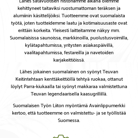
Lähes satavuotisen historiamme aikana olemme
kehittyneet taitaviksi ruostumattoman teräksen ja
alumiinin käsittelĳöiksi. Tuotteemme ovat suomalaista
työtä, joten tuotteidemme laatu ja kotimaisuusaste ovat
erittäin korkeita. Yleisesti laitteitamme näkyy mm.
Suomalaisissa saunoissa, markkinoilla, puolustusvoimilla,
kylätapahtumissa, yritysten asiakaspäivillä,
vaalitapahtumissa, festareilla ja navetoiden
karjakeittiöissä.
Lähes jokainen suomalainen on syönyt Teuvan
Keitintehtaan kenttäkeittiöllä tehtyä ruokaa, ottanut
löylyt Parra-kiukaalla tai syönyt makkaraa valmistettuna
Teuvan legendaarisella kaasugrillillä.
Suomalaisen Työn Liiton myöntämä Avainlippumerkki
kertoo, että tuotteemme on valmistettu- ja se työllistää
Suomessa.