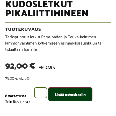
KUDOSLETKUT
PIKALIITTIMINEEN
Teräspunotut letkut Parra-padan ja Teuva-keittimen
lämmönvaihtimen kytkemiseen esimerkiksi suihkuun tai
tiskialtaan hanalle.
92,00
€
Alv. 25,5%
73,00
€
Alv. 0%
Lisää ostoskoriin
8 varastossa