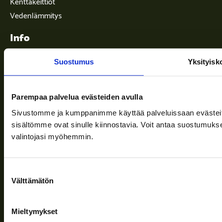
Kenttäkeittiöt
Vedenlämmitys
Info
Suostumus
Yksityisk
Toimitusehdot
Ajankohtaista
Parempaa palvelua evästeiden avulla
Yritys
Sivustomme ja kumppanimme käyttää palveluissaan evästeitä, 
sisältömme ovat sinulle kiinnostavia. Voit antaa suostumukse
Tuki
valintojasi myöhemmin.
Suostumuksen
Seuraa meitä
Välttämätön
valinta
Mieltymykset