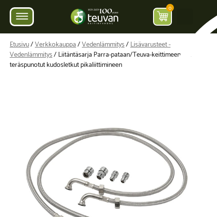
0
Etusivu
/
Verkkokauppa
/
Vedenlämmitys
/
Lisävarusteet -
Vedenlämmitys
/ Liitäntäsarja Parra-pataan/Teuva-keittimeen, sis.
teräspunotut kudosletkut pikaliittimineen