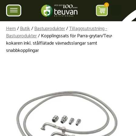
0
Hem
/
Butik
/
Bastuprodukter
/
Tillaggsutrustning -
Bastuprodukter
/ Kopplingssats för Parra-grytan/Teuva-
kokaren inkl. stålflätade vävnadsslangar samt
snabbkopplingar