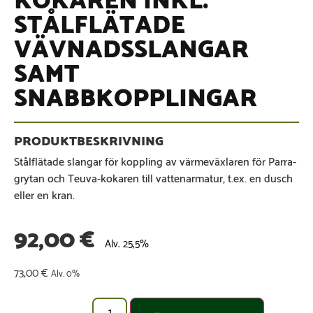
STÅLFLÄTADE
VÄVNADSSLANGAR
SAMT
SNABBKOPPLINGAR
Stålflätade slangar för koppling av värmeväxlaren för Parra-
grytan och Teuva-kokaren till vattenarmatur, t.ex. en dusch
eller en kran.
92,00
€
Alv. 25,5%
73,00
€
Alv. 0%