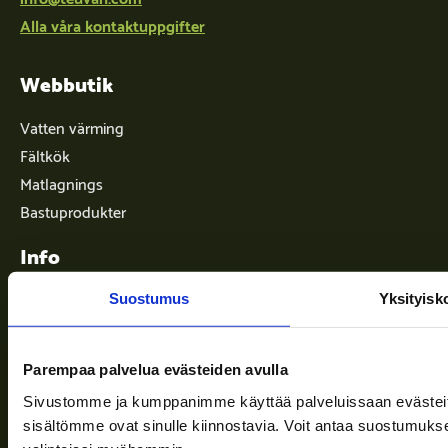
Alla våra kontaktuppgifter
Webbutik
Vatten värming
Fältkök
Matlagnings
Bastuprodukter
Info
Suostumus
Yksityisk
Leveransvillkor
Parempaa palvelua evästeiden avulla
Nyheter
Sivustomme ja kumppanimme käyttää palveluissaan evästeitä, 
Företaget
sisältömme ovat sinulle kiinnostavia. Voit antaa suostumukse
Information och stöd