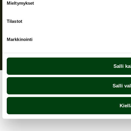
Mieltymykset
Tilastot
Sekretesspolicy
| (c) Teuvan Keitintehdas
Markkinointi
Salli ka
Salli va
Kiell