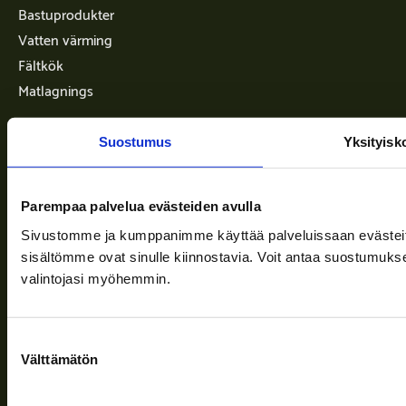
Bastuprodukter
Vatten värming
Fältkök
Matlagnings
Info
Suostumus
Yksityisk
Leveransvillkor
Parempaa palvelua evästeiden avulla
Nyheter
Sivustomme ja kumppanimme käyttää palveluissaan evästeitä, 
sisältömme ovat sinulle kiinnostavia. Voit antaa suostumukse
Företaget
valintojasi myöhemmin.
Information och stöd
Suostumuksen
Välttämätön
valinta
Följ oss