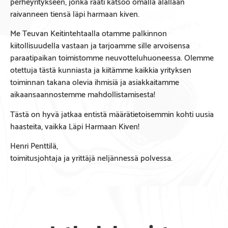
perheyritykseen, jonka raati katsoo omalla alallaan
raivanneen tiensä läpi harmaan kiven.
Me Teuvan Keitintehtaalla otamme palkinnon
kiitollisuudella vastaan ja tarjoamme sille arvoisensa
paraatipaikan toimistomme neuvotteluhuoneessa. Olemme
otettuja tästä kunniasta ja kiitämme kaikkia yrityksen
toiminnan takana olevia ihmisiä ja asiakkaitamme
aikaansaannostemme mahdollistamisesta!
Tästä on hyvä jatkaa entistä määrätietoisemmin kohti uusia
haasteita, vaikka Läpi Harmaan Kiven!
Henri Penttilä,
toimitusjohtaja ja yrittäjä neljännessä polvessa.