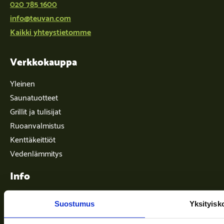
020 785 1600
info@teuvan.com
Kaikki yhteystietomme
Verkkokauppa
Yleinen
Saunatuotteet
Grillit ja tulisijat
Ruoanvalmistus
Kenttäkeittiöt
Vedenlämmitys
Info
Suostumus
Yksityisk
Toimitusehdot