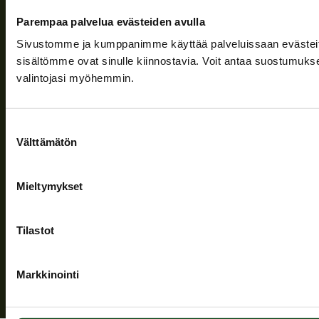
Ajankohtaista
Parempaa palvelua evästeiden avulla
Yritys
Sivustomme ja kumppanimme käyttää palveluissaan evästeitä, 
sisältömme ovat sinulle kiinnostavia. Voit antaa suostumukse
Tuki
valintojasi myöhemmin.
Seuraa meitä
Suostumuksen
Välttämätön
valinta
Mieltymykset
Tietosuojaseloste
| © Teuvan Keitintehdas
Tilastot
Markkinointi