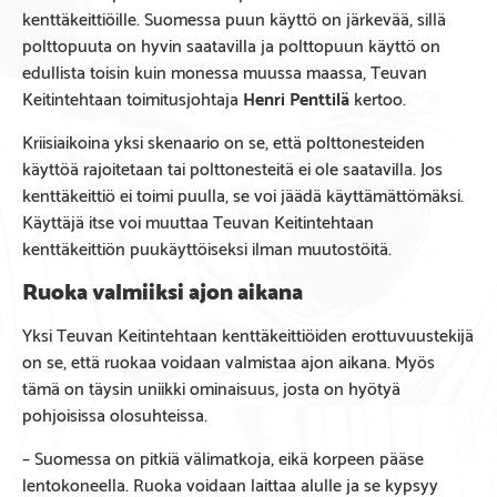
kenttäkeittiöille. Suomessa puun käyttö on järkevää, sillä
polttopuuta on hyvin saatavilla ja polttopuun käyttö on
edullista toisin kuin monessa muussa maassa, Teuvan
Keitintehtaan toimitusjohtaja
Henri Penttilä
kertoo.
Kriisiaikoina yksi skenaario on se, että polttonesteiden
käyttöä rajoitetaan tai polttonesteitä ei ole saatavilla. Jos
kenttäkeittiö ei toimi puulla, se voi jäädä käyttämättömäksi.
Käyttäjä itse voi muuttaa Teuvan Keitintehtaan
kenttäkeittiön puukäyttöiseksi ilman muutostöitä.
Ruoka valmiiksi ajon aikana
Yksi Teuvan Keitintehtaan kenttäkeittiöiden erottuvuustekijä
on se, että ruokaa voidaan valmistaa ajon aikana. Myös
tämä on täysin uniikki ominaisuus, josta on hyötyä
pohjoisissa olosuhteissa.
– Suomessa on pitkiä välimatkoja, eikä korpeen pääse
lentokoneella. Ruoka voidaan laittaa alulle ja se kypsyy