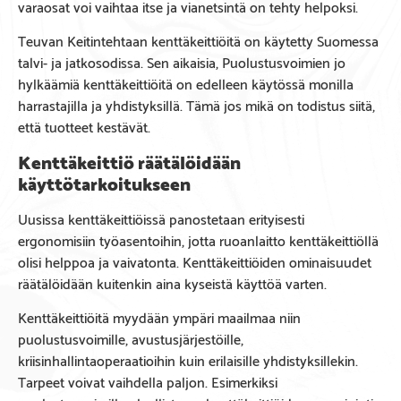
varaosat voi vaihtaa itse ja vianetsintä on tehty helpoksi.
Teuvan Keitintehtaan kenttäkeittiöitä on käytetty Suomessa
talvi- ja jatkosodissa. Sen aikaisia, Puolustusvoimien jo
hylkäämiä kenttäkeittiöitä on edelleen käytössä monilla
harrastajilla ja yhdistyksillä. Tämä jos mikä on todistus siitä,
että tuotteet kestävät.
Kenttäkeittiö räätälöidään
käyttötarkoitukseen
Uusissa kenttäkeittiöissä panostetaan erityisesti
ergonomisiin työasentoihin, jotta ruoanlaitto kenttäkeittiöllä
olisi helppoa ja vaivatonta. Kenttäkeittiöiden ominaisuudet
räätälöidään kuitenkin aina kyseistä käyttöä varten.
Kenttäkeittiöitä myydään ympäri maailmaa niin
puolustusvoimille, avustusjärjestöille,
kriisinhallintaoperaatioihin kuin erilaisille yhdistyksillekin.
Tarpeet voivat vaihdella paljon. Esimerkiksi