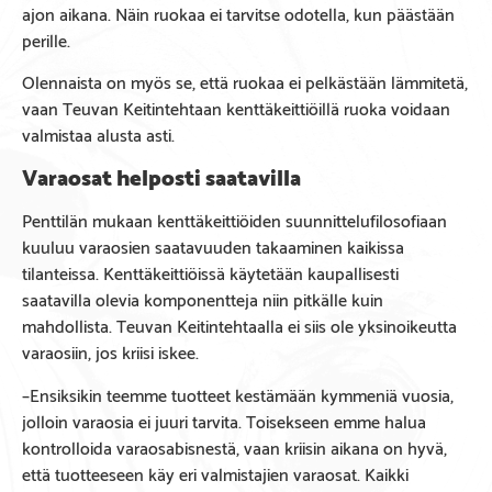
ajon aikana. Näin ruokaa ei tarvitse odotella, kun päästään
perille.
Olennaista on myös se, että ruokaa ei pelkästään lämmitetä,
vaan Teuvan Keitintehtaan kenttäkeittiöillä ruoka voidaan
valmistaa alusta asti.
Varaosat helposti saatavilla
Penttilän mukaan kenttäkeittiöiden suunnittelufilosofiaan
kuuluu varaosien saatavuuden takaaminen kaikissa
tilanteissa. Kenttäkeittiöissä käytetään kaupallisesti
saatavilla olevia komponentteja niin pitkälle kuin
mahdollista. Teuvan Keitintehtaalla ei siis ole yksinoikeutta
varaosiin, jos kriisi iskee.
–Ensiksikin teemme tuotteet kestämään kymmeniä vuosia,
jolloin varaosia ei juuri tarvita. Toisekseen emme halua
kontrolloida varaosabisnestä, vaan kriisin aikana on hyvä,
että tuotteeseen käy eri valmistajien varaosat. Kaikki