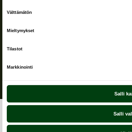
Suostumuksen
Välttämätön
valinta
Seuraa meitä
Mieltymykset
Tilastot
Tietosuojaseloste
| © Teuvan Keitintehdas
Markkinointi
Salli ka
Salli va