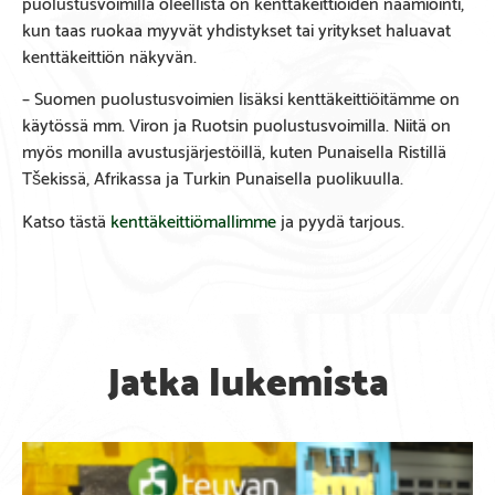
puolustusvoimilla oleellista on kenttäkeittiöiden naamiointi,
kun taas ruokaa myyvät yhdistykset tai yritykset haluavat
kenttäkeittiön näkyvän.
– Suomen puolustusvoimien lisäksi kenttäkeittiöitämme on
käytössä mm. Viron ja Ruotsin puolustusvoimilla. Niitä on
myös monilla avustusjärjestöillä, kuten Punaisella Ristillä
Tšekissä, Afrikassa ja Turkin Punaisella puolikuulla.
Katso tästä
kenttäkeittiömallimme
ja pyydä tarjous.
Jatka lukemista