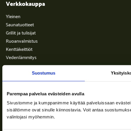
Verkkokauppa
Yleinen
Saunatuotteet
Grillit ja tulisijat
Ruoanvalmistus
Kenttäkeittiöt
Vedenlämmitys
Info
Suostumus
Yksityisk
Toimitusehdot
Parempaa palvelua evästeiden avulla
Sivustomme ja kumppanimme käyttää palveluissaan evästeitä, 
Ajankohtaista
sisältömme ovat sinulle kiinnostavia. Voit antaa suostumukse
Yritys
valintojasi myöhemmin.
Tuki