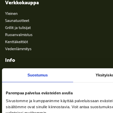
Verkkokauppa
Yleinen
Saunatuotteet
Grillit ja tulisijat
Ruoanvalmistus
Kenttäkeittiöt
Vedenlämmitys
Info
Suostumus
Yksityisk
Toimitusehdot
Ajankohtaista
Parempaa palvelua evästeiden avulla
Yritys
Sivustomme ja kumppanimme käyttää palveluissaan evästeitä, 
Tuki
sisältömme ovat sinulle kiinnostavia. Voit antaa suostumukse
valintojasi myöhemmin.