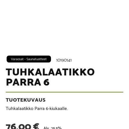
Varaosat - Saunatuotteet
10190141
TUHKALAATIKKO
PARRA 6
Tuhkalaatikko Parra 6-kiukaalle.
76,00
€
Alv. 25,5%