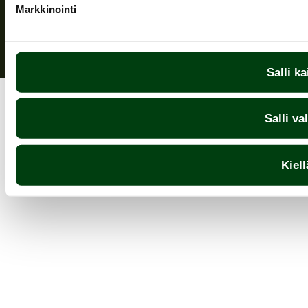
Markkinointi
Salli ka
Salli va
Kiell