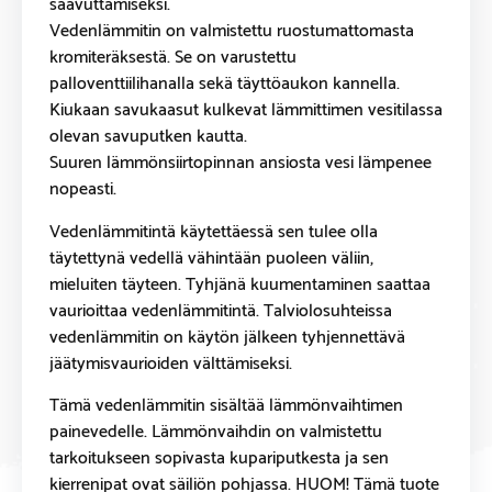
saavuttamiseksi.
Vedenlämmitin on valmistettu ruostumattomasta
kromiteräksestä. Se on varustettu
palloventtiilihanalla sekä täyttöaukon kannella.
Kiukaan savukaasut kulkevat lämmittimen vesitilassa
olevan savuputken kautta.
Suuren lämmönsiirtopinnan ansiosta vesi lämpenee
nopeasti.
Vedenlämmitintä käytettäessä sen tulee olla
täytettynä vedellä vähintään puoleen väliin,
mieluiten täyteen. Tyhjänä kuumentaminen saattaa
vaurioittaa vedenlämmitintä. Talviolosuhteissa
vedenlämmitin on käytön jälkeen tyhjennettävä
jäätymisvaurioiden välttämiseksi.
Tämä vedenlämmitin sisältää lämmönvaihtimen
painevedelle. Lämmönvaihdin on valmistettu
tarkoitukseen sopivasta kupariputkesta ja sen
kierrenipat ovat säiliön pohjassa. HUOM! Tämä tuote