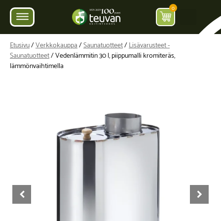
0
Etusivu
/
Verkkokauppa
/
Saunatuotteet
/
Lisävarusteet -
Saunatuotteet
/ Vedenlämmitin 30 l, piippumalli kromiteräs,
lämmönvaihtimella