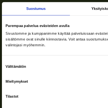
Info
Suostumus
Yksityisk
Toimitusehdot
Parempaa palvelua evästeiden avulla
Ajankohtaista
Sivustomme ja kumppanimme käyttää palveluissaan evästeitä, 
sisältömme ovat sinulle kiinnostavia. Voit antaa suostumukse
Yritys
valintojasi myöhemmin.
Tuki
Suostumuksen
Välttämätön
valinta
Seuraa meitä
Mieltymykset
Tilastot
Tietosuojaseloste
| © Teuvan Keitintehdas