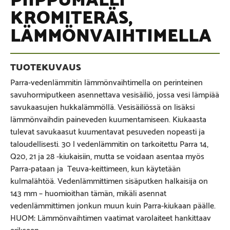
KROMITERÄS,
LÄMMÖNVAIHTIMELLA
Parra-vedenlämmitin lämmönvaihtimella on perinteinen
savuhormiputkeen asennettava vesisäiliö, jossa vesi lämpiää
savukaasujen hukkalämmöllä. Vesisäiliössä on lisäksi
lämmönvaihdin paineveden kuumentamiseen. Kiukaasta
tulevat savukaasut kuumentavat pesuveden nopeasti ja
taloudellisesti. 30 l vedenlämmitin on tarkoitettu Parra 14,
Q20, 21 ja 28 -kiukaisiin, mutta se voidaan asentaa myös
Parra-pataan ja Teuva-keittimeen, kun käytetään
kulmalähtöä. Vedenlämmittimen sisäputken halkaisija on
143 mm – huomioithan tämän, mikäli asennat
vedenlämmittimen jonkun muun kuin Parra-kiukaan päälle.
HUOM: Lämmönvaihtimen vaatimat varolaiteet hankittaav
erikseen.