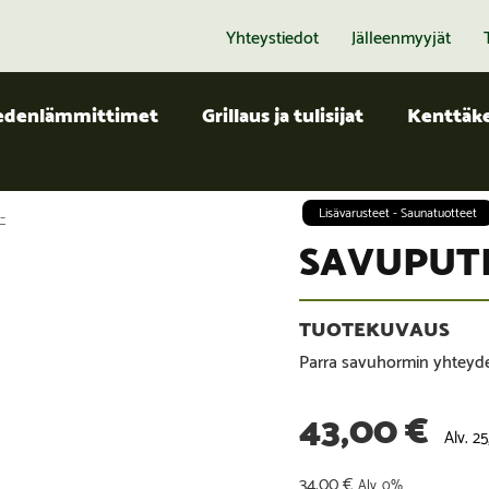
Yhteystiedot
Jälleenmyyjät
edenlämmittimet
Grillaus ja tulisijat
Kenttäke
-
Lisävarusteet - Saunatuotteet
SAVUPUTK
Parra savuhormin yhteyde
43,00
€
Alv. 2
34,00
€
Alv. 0%