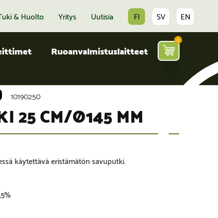
Tuki & Huolto
Yritys
Uutisia
FI
SV
EN
0
ittimet
Ruoanvalmistuslaitteet
10190250
I 25 CM/Ø145 MM
ssä käytettävä eristämätön savuputki.
5,5%