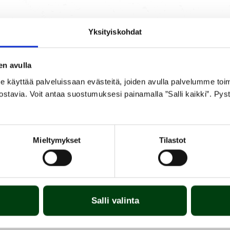
Yksityiskohdat
ET
LIITTEET &
T
en avulla
T
KÄYTTÖOHJEET
V
yttää palveluissaan evästeitä, joiden avulla palvelumme toimiva
ostavia. Voit antaa suostumuksesi painamalla ”Salli kaikki”. Pys
vupiippuun. 25 cm savuputki sisältyy Parra-savuhormin toimituks
Mieltymykset
Tilastot
Salli valinta