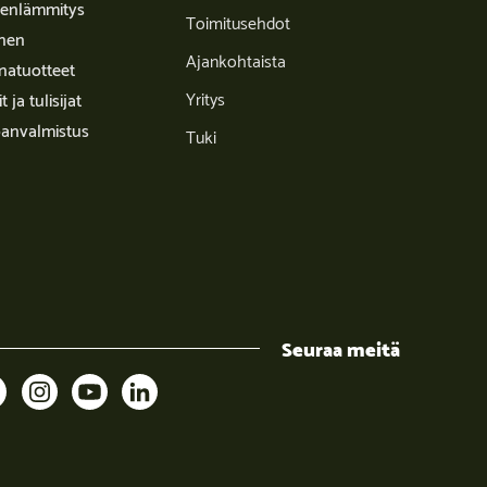
enlämmitys
Toimitusehdot
inen
Ajankohtaista
natuotteet
Yritys
it ja tulisijat
anvalmistus
Tuki
Seuraa meitä