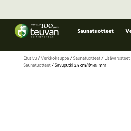
Saunatuotteet
V
Etusivu
/
Verkkokauppa
/
Saunatuotteet
/
Lisävarusteet 
Saunatuotteet
/ Savuputki 25 cm/Ø145 mm