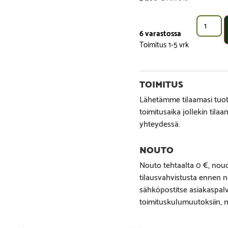
6 varastossa
Lähetämme tilaamasi tuott
toimitusaika jollekin tila
yhteydessä.
Nouto tehtaalta 0 €, noud
tilausvahvistusta ennen n
sähköpostitse asiakaspa
toimituskulumuutoksiin, mi