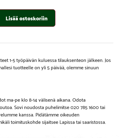
Lisää ostoskoriin
eet 1-5 työpäivän kuluessa tilauksenteon jälkeen. Jos
amallesi tuotteelle on yli 5 päivää, olemme sinuun
ot ma-pe klo 8-14 välisenä aikana. Odota
outoa. Sovi noudosta puhelimitse 020 785 1600 tai
lvelumme kanssa. Pidätämme oikeuden
käli toimituskohde sijaitsee Lapissa tai saaristossa.