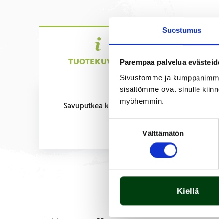
Suostumus
TUOTEKUVAUS
TEKNIS
Parempaa palvelua evästeid
TIEDO
Sivustomme ja kumppanimme kä
sisältömme ovat sinulle kiinn
myöhemmin.
Savuputkea käytetään johtamaan savukaasut sa
Suostumuksen
Välttämätön
valinta
Kiellä