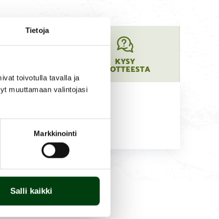
Tietoja
UOTTEEN
KYSY
ARAOSAT
TUOTTEESTA
t toivotulla tavalla ja
tyt muuttamaan valintojasi
een.
Markkinointi
Salli kaikki