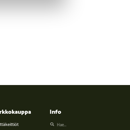
rkkokauppa
Info
täkeittiöt