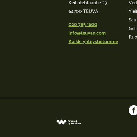
Keitintehtaantie 29
Ved
64700 TEUVA
Yle
Sau
020 785 1600
Grill
info@teuvan.com
Ruo
Kaikki yhteystietomme