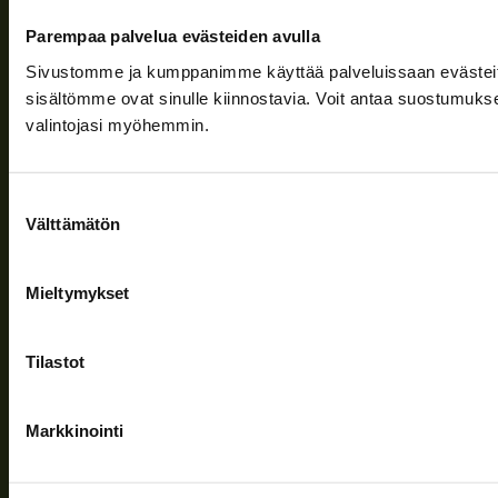
Ajankohtaista
Parempaa palvelua evästeiden avulla
Yritys
Sivustomme ja kumppanimme käyttää palveluissaan evästeitä, 
sisältömme ovat sinulle kiinnostavia. Voit antaa suostumukse
Tuki
valintojasi myöhemmin.
Seuraa meitä
Suostumuksen
Välttämätön
valinta
Mieltymykset
Tietosuojaseloste
| © Teuvan Keitintehdas
Tilastot
Markkinointi