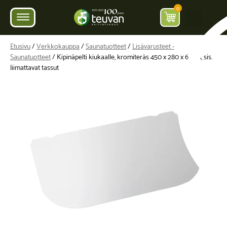
0
Etusivu
/
Verkkokauppa
/
Saunatuotteet
/
Lisävarusteet -
Saunatuotteet
/ Kipinäpelti kiukaalle, kromiteräs 450 x 280 x 6 mm, sis.
liimattavat tassut