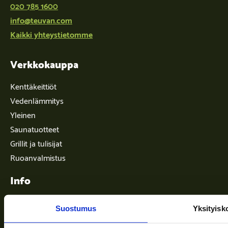
020 785 1600
info@teuvan.com
Kaikki yhteystietomme
Verkkokauppa
Kenttäkeittiöt
Vedenlämmitys
Yleinen
Saunatuotteet
Grillit ja tulisijat
Ruoanvalmistus
Info
Suostumus
Yksityisk
Toimitusehdot