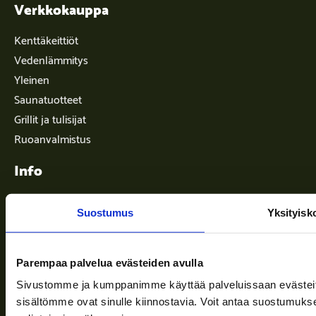
Verkkokauppa
Kenttäkeittiöt
Vedenlämmitys
Yleinen
Saunatuotteet
Grillit ja tulisijat
Ruoanvalmistus
Info
Suostumus
Yksityisk
Toimitusehdot
Ajankohtaista
Parempaa palvelua evästeiden avulla
Yritys
Sivustomme ja kumppanimme käyttää palveluissaan evästeitä, 
Tuki
sisältömme ovat sinulle kiinnostavia. Voit antaa suostumukse