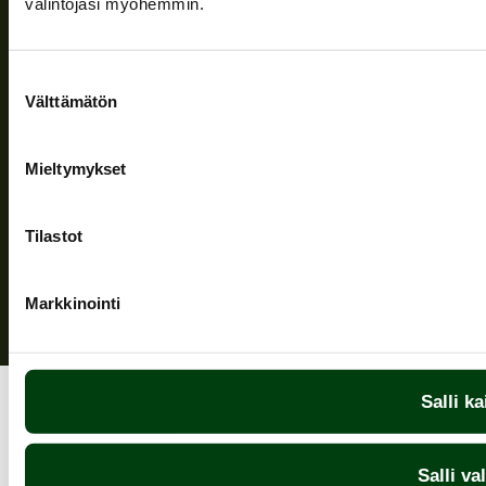
valintojasi myöhemmin.
Seuraa meitä
Suostumuksen
Välttämätön
valinta
Mieltymykset
Tietosuojaseloste
| © Teuvan Keitintehdas
Tilastot
Markkinointi
Salli ka
Salli va