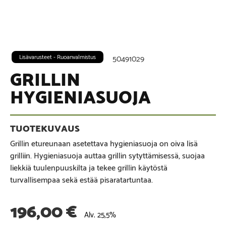
Lisävarusteet - Ruoanvalmistus
50491029
GRILLIN
HYGIENIASUOJA
Grillin etureunaan asetettava hygieniasuoja on oiva lisä
grilliin. Hygieniasuoja auttaa grillin sytyttämisessä, suojaa
liekkiä tuulenpuuskilta ja tekee grillin käytöstä
turvallisempaa sekä estää pisaratartuntaa.
196,00
€
Alv. 25,5%