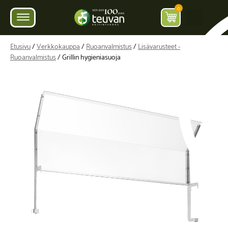
0
Etusivu
/
Verkkokauppa
/
Ruoanvalmistus
/
Lisävarusteet -
Ruoanvalmistus
/ Grillin hygieniasuoja