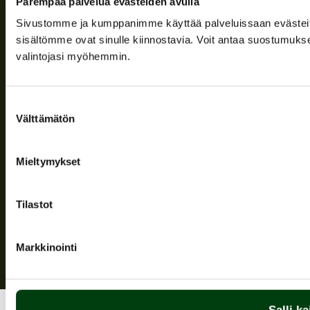
Parempaa palvelua evästeiden avulla
Yritys
Sivustomme ja kumppanimme käyttää palveluissaan evästeitä, 
sisältömme ovat sinulle kiinnostavia. Voit antaa suostumukse
Tuki
valintojasi myöhemmin.
Seuraa meitä
Suostumuksen
Välttämätön
valinta
Mieltymykset
Tietosuojaseloste
| © Teuvan Keitintehdas
Tilastot
Markkinointi