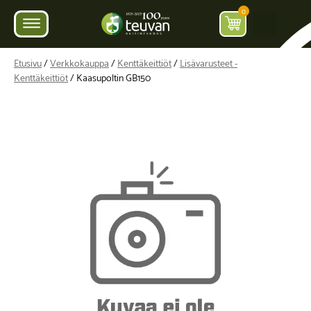
0
Etusivu
/
Verkkokauppa
/
Kenttäkeittiöt
/
Lisävarusteet -
Kenttäkeittiöt
/ Kaasupoltin GB150