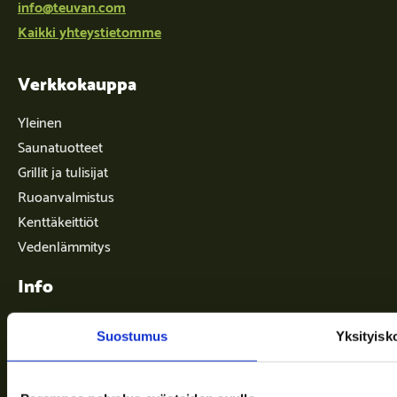
info@teuvan.com
Kaikki yhteystietomme
Verkkokauppa
Yleinen
Saunatuotteet
Grillit ja tulisijat
Ruoanvalmistus
Kenttäkeittiöt
Vedenlämmitys
Info
Suostumus
Yksityisk
Toimitusehdot
Ajankohtaista