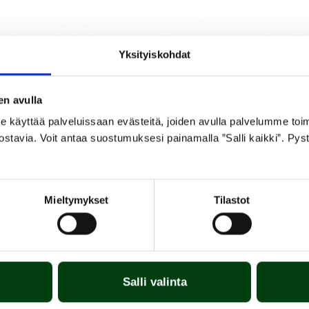
Yksityiskohdat
en avulla
ET
LIITTEET &
T
T
KÄYTTÖOHJEET
V
yttää palveluissaan evästeitä, joiden avulla palvelumme toimiva
ostavia. Voit antaa suostumuksesi painamalla ”Salli kaikki”. Pys
keittimeen.
Mieltymykset
Tilastot
Salli valinta