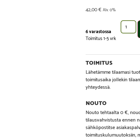
42,00
€
Alv. 0%
6 varastossa
Lähetämme tilaamasi tuott
toimitusaika jollekin tila
yhteydessä.
Nouto tehtaalta 0 €, noud
tilausvahvistusta ennen n
sähköpostitse asiakaspa
toimituskulumuutoksiin, mi