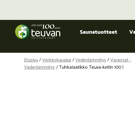
Saunatuotteet
V
Etusivu
/
Verkkokauppa
/
Vedenlämmitys
/
Varaosat -
Vedenlämmitys
/ Tuhkalaatikko Teuva-keitin 100 l