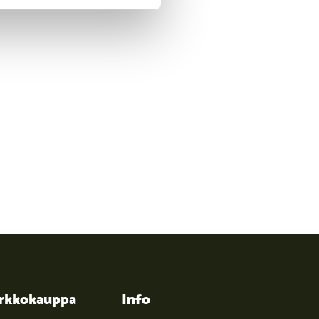
rkkokauppa
Info