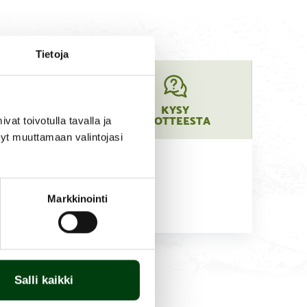
Tietoja
UOTTEEN
KYSY
ARAOSAT
TUOTTEESTA
t toivotulla tavalla ja
tyt muuttamaan valintojasi
Markkinointi
Salli kaikki