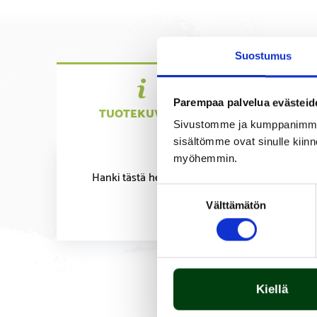
Suostumus
Parempaa palvelua evästeid
TUOTEKUVAUS
TEKNIS
TIEDO
Sivustomme ja kumppanimme kä
sisältömme ovat sinulle kiinn
myöhemmin.
Hanki tästä helposti tuhkalaatikko 100 l Teuva-
Suostumuksen
Välttämätön
valinta
Kiellä