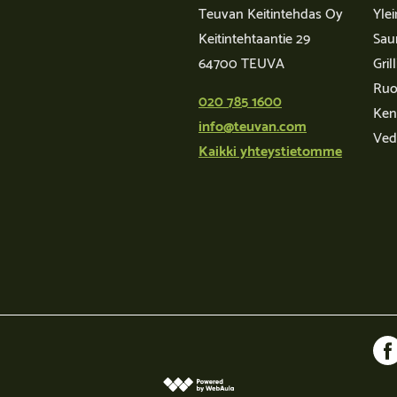
Teuvan Keitintehdas Oy
Yle
Keitintehtaantie 29
Sau
64700 TEUVA
Grill
Ruo
020 785 1600
Kent
info@teuvan.com
Ved
Kaikki yhteystietomme