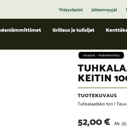
Yhteystiedot
Jälleenmyyjät
edenlämmittimet
Grillaus ja tulisijat
Kenttäke
Varaosat - Vedenlämmitys
TUHKALA
KEITIN 10
Tuhkalaatikko 100 l Teuva
52,00
€
Alv. 25