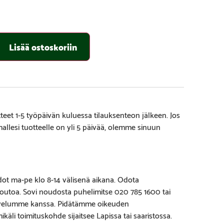
Lisää ostoskoriin
eet 1-5 työpäivän kuluessa tilauksenteon jälkeen. Jos
amallesi tuotteelle on yli 5 päivää, olemme sinuun
ot ma-pe klo 8-14 välisenä aikana. Odota
outoa. Sovi noudosta puhelimitse 020 785 1600 tai
lvelumme kanssa. Pidätämme oikeuden
käli toimituskohde sijaitsee Lapissa tai saaristossa.