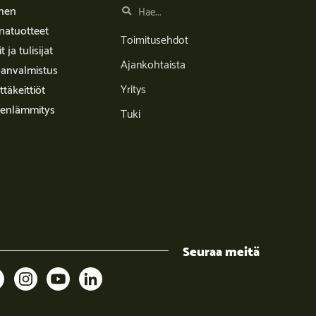
inen
natuotteet
Toimitusehdot
it ja tulisijat
Ajankohtaista
anvalmistus
Yritys
täkeittiöt
enlämmitys
Tuki
Seuraa meitä