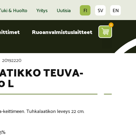
Tuki & Huolto
Yritys
Uutisia
FI
SV
EN
0
ittimet
Ruoanvalmistuslaitteet
20192220
ATIKKO TEUVA-
0 L
-keittimeen. Tuhkalaatikon leveys 22 cm.
,5%