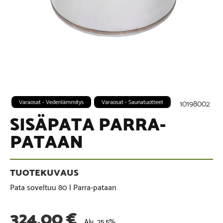
Varaosat - Vedenlämmitys
Varaosat - Saunatuotteet
10198002
SISÄPATA PARRA-
PATAAN
Pata soveltuu 80 l Parra-pataan
324,00
€
Alv. 25,5%