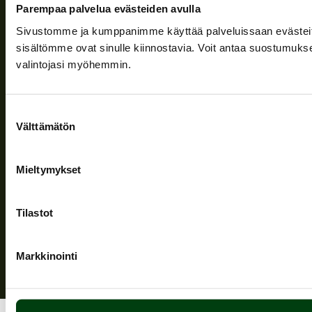
Ajankohtaista
Parempaa palvelua evästeiden avulla
Yritys
Sivustomme ja kumppanimme käyttää palveluissaan evästeitä, 
sisältömme ovat sinulle kiinnostavia. Voit antaa suostumukse
Tuki
valintojasi myöhemmin.
Seuraa meitä
Suostumuksen
Välttämätön
valinta
Mieltymykset
Tietosuojaseloste
| © Teuvan Keitintehdas
Tilastot
Markkinointi