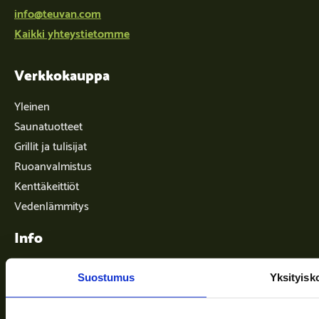
info@teuvan.com
Kaikki yhteystietomme
Verkkokauppa
Yleinen
Saunatuotteet
Grillit ja tulisijat
Ruoanvalmistus
Kenttäkeittiöt
Vedenlämmitys
Info
Suostumus
Yksityisk
Toimitusehdot