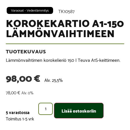
Varaosat - Vedenlämmitys
TK10587
KOROKEKARTIO A1-150
LÄMMÖNVAIHTIMEEN
Lämmönvaihtimen korokelieriö 150 l Teuva A1S-keittimeen.
98,00
€
Alv. 25,5%
78,00
€
Alv. 0%
Lisää ostoskoriin
5 varastossa