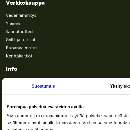
Verkkokauppa
Vedenlämmitys
Yleinen
Saunatuotteet
Grillit ja tulisijat
Ruoanvalmistus
Kenttäkeittiöt
Info
Suostumus
Yksityisk
Toimitusehdot
Ajankohtaista
Parempaa palvelua evästeiden avulla
Yritys
Sivustomme ja kumppanimme käyttää palveluissaan evästeitä, 
Tuki
sisältömme ovat sinulle kiinnostavia. Voit antaa suostumukse
valintojasi myöhemmin.