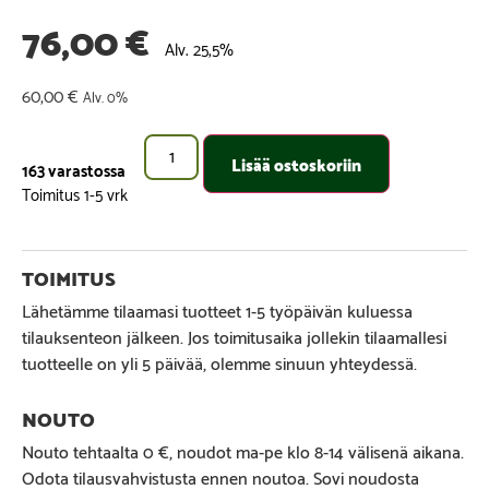
76,00
€
Alv. 25,5%
60,00
€
Alv. 0%
Lisää ostoskoriin
163 varastossa
Lähetämme tilaamasi tuotteet 1-5 työpäivän kuluessa
tilauksenteon jälkeen. Jos toimitusaika jollekin tilaamallesi
tuotteelle on yli 5 päivää, olemme sinuun yhteydessä.
Nouto tehtaalta 0 €, noudot ma-pe klo 8-14 välisenä aikana.
Odota tilausvahvistusta ennen noutoa. Sovi noudosta