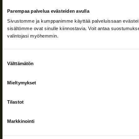
Ajankohtaista
Parempaa palvelua evästeiden avulla
Yritys
Sivustomme ja kumppanimme käyttää palveluissaan evästeitä, 
sisältömme ovat sinulle kiinnostavia. Voit antaa suostumukse
Tuki
valintojasi myöhemmin.
Seuraa meitä
Suostumuksen
Välttämätön
valinta
Mieltymykset
Tietosuojaseloste
| © Teuvan Keitintehdas
Tilastot
Markkinointi