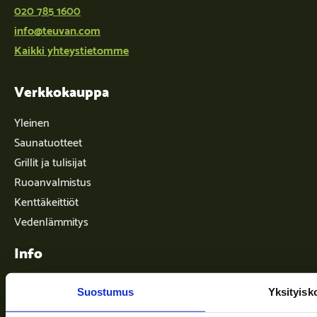
020 785 1600
info@teuvan.com
Kaikki yhteystietomme
Verkkokauppa
Yleinen
Saunatuotteet
Grillit ja tulisijat
Ruoanvalmistus
Kenttäkeittiöt
Vedenlämmitys
Info
Suostumus
Yksityisk
Toimitusehdot