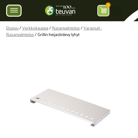
0
Etusivu
/
Verkkokauppa
/
Ruoanvalmistus
/
Varaosat -
Ruoanvalmistus
/ Grillin heijastinlevy lyhyt