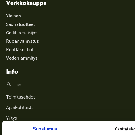
Verkkokauppa
Yleinen
Saunatuotteet
Grillit ja tulisijat
Ruoanvalmistus
Kenttäkeittiöt
Vedenlämmitys
Info
Toimitusehdot
Ajankohtaista
Yritys
Tuki
Suostumus
Yksityisk