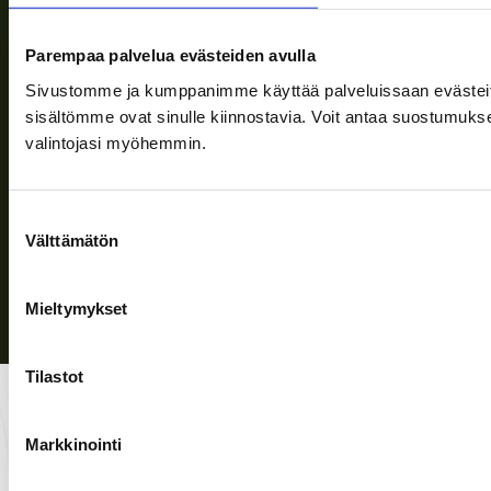
Parempaa palvelua evästeiden avulla
Seuraa meitä
Sivustomme ja kumppanimme käyttää palveluissaan evästeitä, 
sisältömme ovat sinulle kiinnostavia. Voit antaa suostumukse
valintojasi myöhemmin.
Tietosuojaseloste
| © Teuvan Keitintehdas
Suostumuksen
Välttämätön
valinta
Mieltymykset
Tilastot
Markkinointi