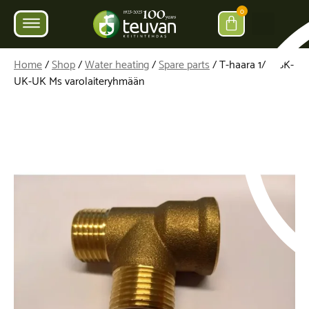
0
Home
/
Shop
/
Water heating
/
Spare parts
/ T-haara 1/2″ SK-
UK-UK Ms varolaiteryhmään