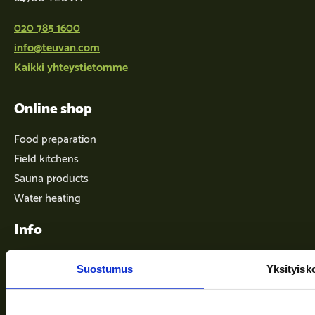
020 785 1600
info@teuvan.com
Kaikki yhteystietomme
Online shop
Food preparation
Field kitchens
Sauna products
Water heating
Info
Suostumus
Yksityisk
Terms of delivery
News