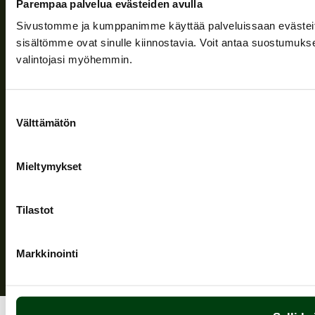
Parempaa palvelua evästeiden avulla
Company
Sivustomme ja kumppanimme käyttää palveluissaan evästeitä, 
sisältömme ovat sinulle kiinnostavia. Voit antaa suostumukse
Information and support
valintojasi myöhemmin.
Follow us
Suostumuksen
Välttämätön
valinta
Mieltymykset
Privacy Policy
| (c) Teuvan Keitintehdas
Tilastot
Markkinointi