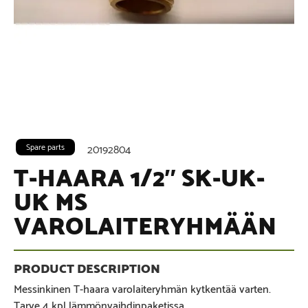
Spare parts
20192804
T-HAARA 1/2″ SK-UK-
UK MS
VAROLAITERYHMÄÄN
Messinkinen T-haara varolaiteryhmän kytkentää varten.
Tarve 4 kpl lämmönvaihdinpaketissa.