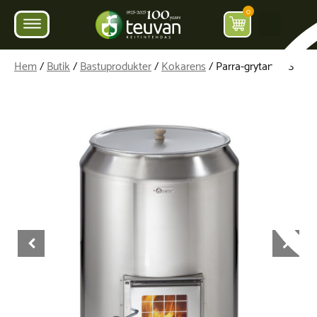
0
Hem
/
Butik
/
Bastuprodukter
/
Kokarens
/ Parra-grytan 80S