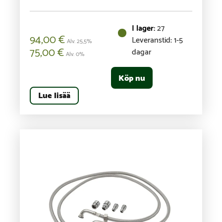
27
94,00
€
Leveranstid: 1-5
Alv. 25,5%
75,00
€
dagar
Alv. 0%
Köp nu
Lue lisää