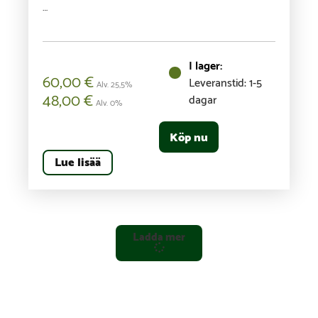
…
60,00
€
Leveranstid: 1-5
Alv. 25,5%
48,00
€
dagar
Alv. 0%
Köp nu
Lue lisää
Ladda mer