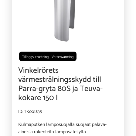
Tillaggsutrustning - Vattenvarming
Vinkelrörets
värmestrålningsskydd till
Parra-gryta 80S ja Teuva-
kokare 150 l
ID: TK001835
Kulmaputken lämpösuojalla suojaat palava-
aineisia rakenteita lämpösäteilyltä