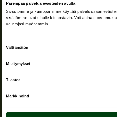
Parempaa palvelua evästeiden avulla
Leveransvillkor
Sivustomme ja kumppanimme käyttää palveluissaan evästeitä, 
sisältömme ovat sinulle kiinnostavia. Voit antaa suostumukse
Nyheter
valintojasi myöhemmin.
Företaget
Information och stöd
Suostumuksen
Välttämätön
valinta
Följ oss
Mieltymykset
Tilastot
Sekretesspolicy
| (c) Teuvan Keitintehdas
Markkinointi