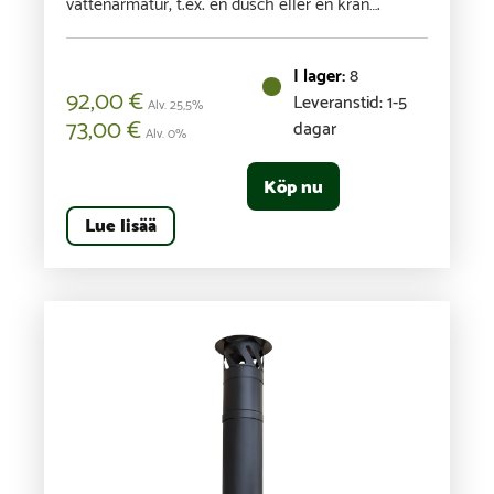
vattenarmatur, t.ex. en dusch eller en kran….
8
92,00
€
Leveranstid: 1-5
Alv. 25,5%
73,00
€
dagar
Alv. 0%
Köp nu
Lue lisää