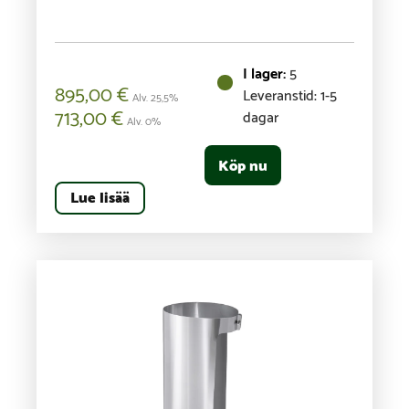
5
895,00
€
Leveranstid: 1-5
Alv. 25,5%
713,00
€
dagar
Alv. 0%
Köp nu
Lue lisää