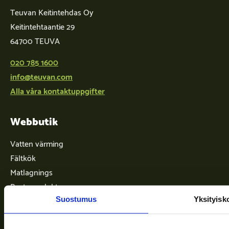
Teuvan Keitintehdas Oy
Keitintehtaantie 29
64700 TEUVA
020 785 1600
info@teuvan.com
Alla våra kontaktuppgifter
Webbutik
Vatten värming
Fältkök
Matlagnings
Bastuprodukter
Suostumus
Yksityisk
Info