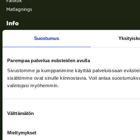
Matlagnings
Info
Suostumus
Yksityisk
Leveransvillkor
Nyheter
Parempaa palvelua evästeiden avulla
Företaget
Sivustomme ja kumppanimme käyttää palveluissaan evästeitä, 
sisältömme ovat sinulle kiinnostavia. Voit antaa suostumukse
Information och stöd
valintojasi myöhemmin.
Suostumuksen
Följ oss
Välttämätön
valinta
Mieltymykset