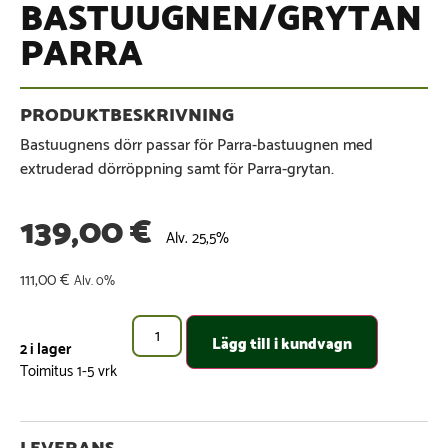
BASTUUGNEN/GRYTAN
PARRA
Bastuugnens dörr passar för Parra-bastuugnen med
extruderad dörröppning samt för Parra-grytan.
139,00
€
Alv. 25,5%
111,00
€
Alv. 0%
Lägg till i kundvagn
2 i lager