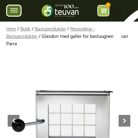
0
Hem
/
Butik
/
Bastuprodukter
/
Resevdelar -
Bastuprodukter
/ Glasdörr med galler för bastuugnen/grytan
Parra