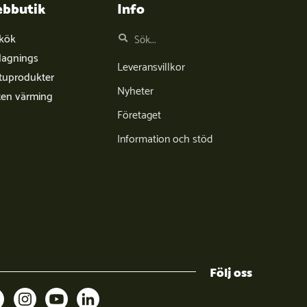
bbutik
Info
tkök
lagnings
Leveransvillkor
tuprodukter
Nyheter
ten värming
Företaget
Information och stöd
Följ oss