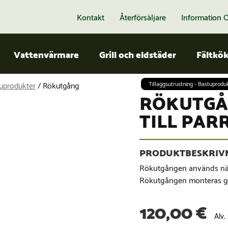
Kontakt
Återförsäljare
Information 
Vattenvärmare
Grill och eldstäder
Fältkö
tuprodukter
/ Rökutgång
Tillaggsutrustning - Bastuprodu
RÖKUTGÅN
TILL PAR
Rökutgången används när
Rökutgången monteras ge
120,00
€
Alv.