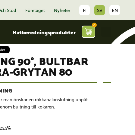
Och Stöd
Företaget
Nyheter
FI
SV
EN
0
k
Matberedningsprodukter
kter
G 90°, BULTBAR
RA-GRYTAN 80
 man önskar en rökkanalanslutning uppåt.
nom bultning till kokaren.
 25,5%