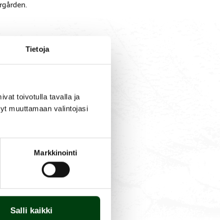
ärgården.
Tietoja
RESERVDELAR
FRÅGA 
AR
PRODUK
t toivotulla tavalla ja
tyt muuttamaan valintojasi
s genom bultning till
Markkinointi
Salli kaikki