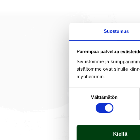
Suostumus
Parempaa palvelua evästeid
PRODUKT
BESKRIVNING
Sivustomme ja kumppanimme kä
sisältömme ovat sinulle kiinn
myöhemmin.
Rökutgången används när
kokaren. Material rostfri
Suostumuksen
Välttämätön
valinta
Kiellä