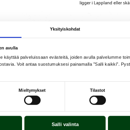
ligger i Lappland eller sk
Yksityiskohdat
en avulla
TEKNISK
BILAGOR OCH
INFORMATION
BRUKSANVISNING
yttää palveluissaan evästeitä, joiden avulla palvelumme toimiva
ostavia. Voit antaa suostumuksesi painamalla ”Salli kaikki”. Pys
 man önskar en rökkanalanslutning uppåt. Rökutgången montera
t stål. Rökutgång diameter 143 mm.
Mieltymykset
Tilastot
Salli valinta