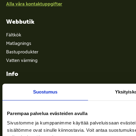
Alla våra kontaktuppgifter
Webbutik
Fältkök
Matlagnings
Bastuprodukter
Vatten värming
Info
Suostumus
Yksityisk
Leveransvillkor
Nyheter
Parempaa palvelua evästeiden avulla
Företaget
Sivustomme ja kumppanimme käyttää palveluissaan evästeitä, 
Information och stöd
sisältömme ovat sinulle kiinnostavia. Voit antaa suostumukse