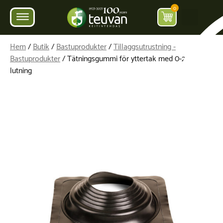
0
Hem
/
Butik
/
Bastuprodukter
/
Tillaggsutrustning -
Bastuprodukter
/ Tätningsgummi för yttertak med 0-22°
lutning