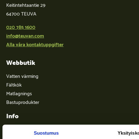
Keitintehtaantie 29
64700 TEUVA
020 785 1600
info@teuvan.com
Alla våra kontaktuppgifter
Webbutik
Vatten värming
Fältkök
Matlagnings
Bastuprodukter
Info
Suostumus
Yksityisk