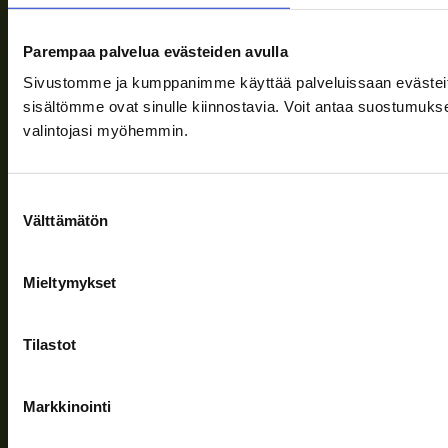
Leveransvillkor
Nyheter
Parempaa palvelua evästeiden avulla
Företaget
Sivustomme ja kumppanimme käyttää palveluissaan evästeitä, 
sisältömme ovat sinulle kiinnostavia. Voit antaa suostumukse
Information och stöd
valintojasi myöhemmin.
Följ oss
Suostumuksen
Välttämätön
valinta
Mieltymykset
Sekretesspolicy
| (c) Teuvan Keitintehdas
Tilastot
Markkinointi