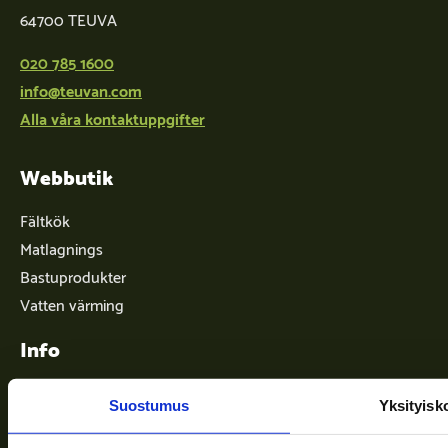
64700 TEUVA
020 785 1600
info@teuvan.com
Alla våra kontaktuppgifter
Webbutik
Fältkök
Matlagnings
Bastuprodukter
Vatten värming
Info
Suostumus
Yksityisk
Leveransvillkor