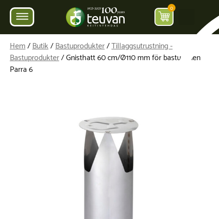
0
Hem
/
Butik
/
Bastuprodukter
/
Tillaggsutrustning -
Bastuprodukter
/ Gnisthatt 60 cm/Ø110 mm för bastuugnen
Parra 6