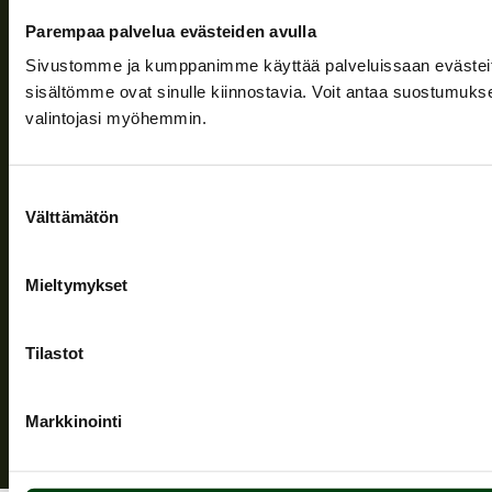
Nyheter
Parempaa palvelua evästeiden avulla
Företaget
Sivustomme ja kumppanimme käyttää palveluissaan evästeitä, 
sisältömme ovat sinulle kiinnostavia. Voit antaa suostumukse
Information och stöd
valintojasi myöhemmin.
Följ oss
Suostumuksen
Välttämätön
valinta
Mieltymykset
Sekretesspolicy
| (c) Teuvan Keitintehdas
Tilastot
Markkinointi