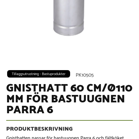
Tillaggsutrustning - Bastuprodukter
PK10505
GNISTHATT 60 CM/Ø110
MM FÖR BASTUUGNEN
PARRA 6
Gnisthatten passar för bastuugnen Parra 6 och fältköket