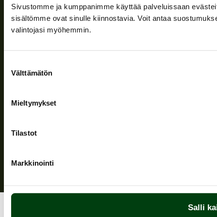
Företaget
Sivustomme ja kumppanimme käyttää palveluissaan evästeitä, 
Information och stöd
sisältömme ovat sinulle kiinnostavia. Voit antaa suostumukse
valintojasi myöhemmin.
Följ oss
Suostumuksen
Välttämätön
valinta
Mieltymykset
Sekretesspolicy
| (c) Teuvan Keitintehdas
Tilastot
Markkinointi
Salli ka