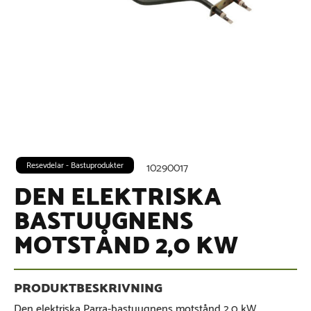
Resevdelar - Bastuprodukter
10290017
DEN ELEKTRISKA
BASTUUGNENS
MOTSTÅND 2,0 KW
Den elektriska Parra-bastuugnens motstånd 2,0 kW.