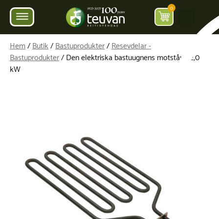
0
Hem
/
Butik
/
Bastuprodukter
/
Resevdelar -
Bastuprodukter
/ Den elektriska bastuugnens motstånd 2,0
kW