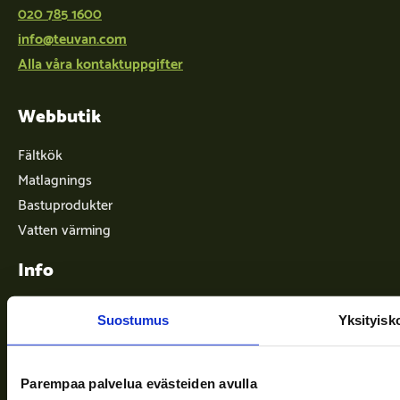
020 785 1600
info@teuvan.com
Alla våra kontaktuppgifter
Webbutik
Fältkök
Matlagnings
Bastuprodukter
Vatten värming
Info
Suostumus
Yksityisk
Leveransvillkor
Nyheter
Parempaa palvelua evästeiden avulla