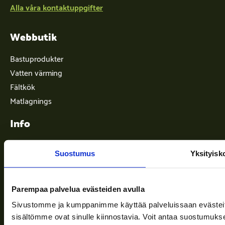
Alla våra kontaktuppgifter
Webbutik
Bastuprodukter
Vatten värming
Fältkök
Matlagnings
Info
Suostumus
Yksityisk
Leveransvillkor
Nyheter
Parempaa palvelua evästeiden avulla
Företaget
Sivustomme ja kumppanimme käyttää palveluissaan evästeitä, 
Information och stöd
sisältömme ovat sinulle kiinnostavia. Voit antaa suostumukse