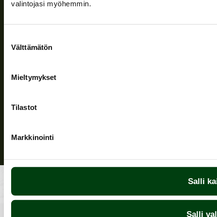
valintojasi myöhemmin.
Följ oss
Suostumuksen
Välttämätön
valinta
Mieltymykset
Sekretesspolicy
| (c) Teuvan Keitintehdas
Tilastot
Markkinointi
Salli ka
Salli va