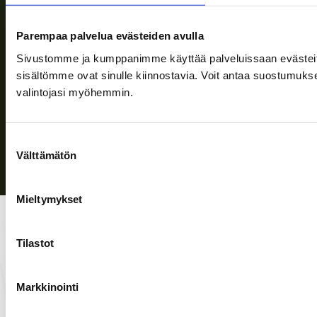
Följ oss
Parempaa palvelua evästeiden avulla
Sivustomme ja kumppanimme käyttää palveluissaan evästeitä, 
sisältömme ovat sinulle kiinnostavia. Voit antaa suostumukse
Sekretesspolicy
| (c) Teuvan Keitintehdas
valintojasi myöhemmin.
Suostumuksen
Välttämätön
valinta
Mieltymykset
Tilastot
Markkinointi