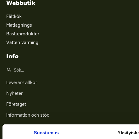
Webbutik
Fältkök
Matlagnings
Bastuprodukter
Vatten värming
Info
Leveransvillkor
Nyheter
Företaget
Information och stöd
Suostumus
Yksityisk