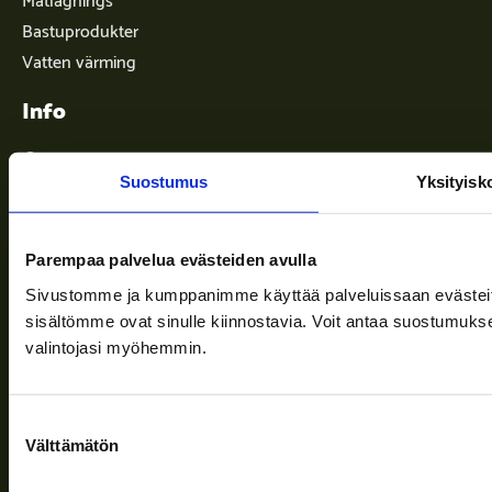
Bastuprodukter
Vatten värming
Info
Suostumus
Yksityisk
Leveransvillkor
Nyheter
Parempaa palvelua evästeiden avulla
Företaget
Sivustomme ja kumppanimme käyttää palveluissaan evästeitä, 
Information och stöd
sisältömme ovat sinulle kiinnostavia. Voit antaa suostumukse
valintojasi myöhemmin.
Följ oss
Suostumuksen
Välttämätön
valinta