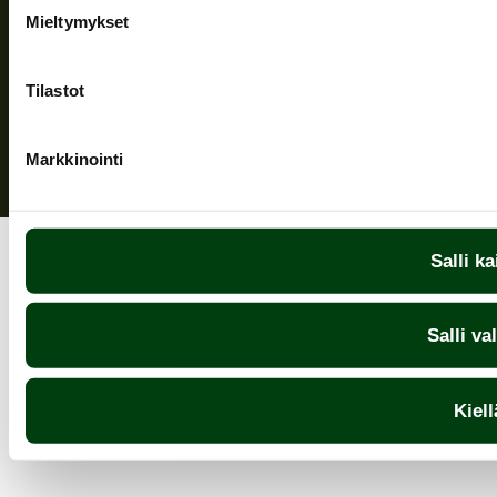
Mieltymykset
Sekretesspolicy
| (c) Teuvan Keitintehdas
Tilastot
Markkinointi
Salli ka
Salli va
Kiell