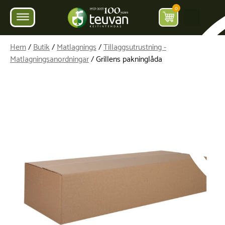
0
Hem
/
Butik
/
Matlagnings
/
Tillaggsutrustning -
Matlagningsanordningar
/ Grillens pakninglåda