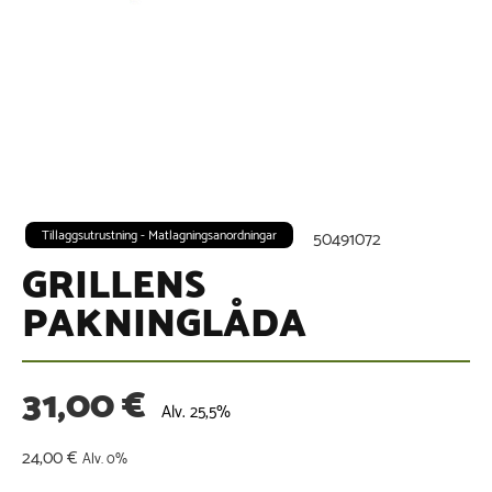
Tillaggsutrustning - Matlagningsanordningar
50491072
GRILLENS
PAKNINGLÅDA
31,00
€
Alv. 25,5%
24,00
€
Alv. 0%