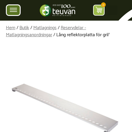
0
Hem
/
Butik
/
Matlagnings
/
Reservdelar -
Matlagningsanordningar
/ Lång reflektorplatta för grill