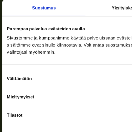
Suostumus
Yksityisk
Leveransvillkor
Nyheter
Parempaa palvelua evästeiden avulla
Företaget
Sivustomme ja kumppanimme käyttää palveluissaan evästeitä, 
sisältömme ovat sinulle kiinnostavia. Voit antaa suostumukse
Information och stöd
valintojasi myöhemmin.
Följ oss
Suostumuksen
Välttämätön
valinta
Mieltymykset
Sekretesspolicy
| (c) Teuvan Keitintehdas
Tilastot