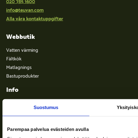
020 785 1600
info@teuvan.com
Alla våra kontaktuppgifter
Webbutik
Vatten värming
Fältkök
Matlagnings
Bastuprodukter
Info
Suostumus
Yksityisk
Leveransvillkor
Nyheter
Parempaa palvelua evästeiden avulla
Företaget