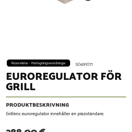
Reservdelar - Matlagningsanordningar
50491071
EUROREGULATOR FÖR
GRILL
Grillens euroregulator innehåller en piezotändare.
288,00
€