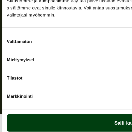
Sivustomme ja kumppanimme käyttää palveluissaan evästeitä, 
Information och stöd
sisältömme ovat sinulle kiinnostavia. Voit antaa suostumukse
valintojasi myöhemmin.
Följ oss
Suostumuksen
Välttämätön
valinta
Mieltymykset
Sekretesspolicy
| (c) Teuvan Keitintehdas
Tilastot
Markkinointi
Salli ka