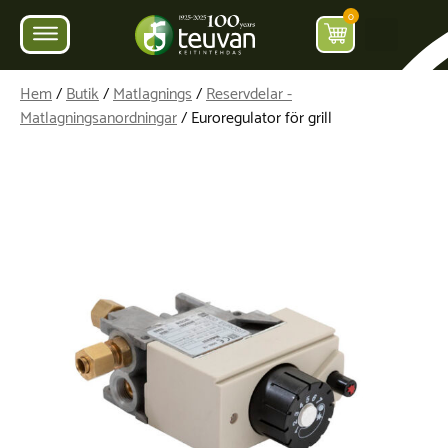
0
Hem
/
Butik
/
Matlagnings
/
Reservdelar -
Matlagningsanordningar
/ Euroregulator för grill