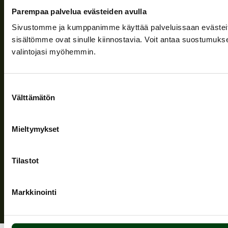
Nyheter
Parempaa palvelua evästeiden avulla
Företaget
Sivustomme ja kumppanimme käyttää palveluissaan evästeitä, 
sisältömme ovat sinulle kiinnostavia. Voit antaa suostumukse
Information och stöd
valintojasi myöhemmin.
Följ oss
Suostumuksen
Välttämätön
valinta
Mieltymykset
Sekretesspolicy
| (c) Teuvan Keitintehdas
Tilastot
Markkinointi