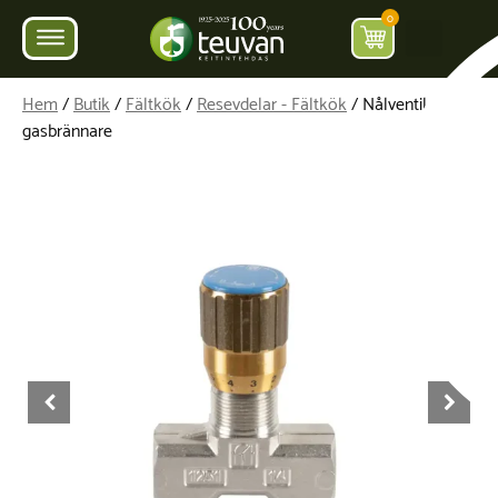
0
Hem
/
Butik
/
Fältkök
/
Resevdelar - Fältkök
/ Nålventil för
gasbrännare