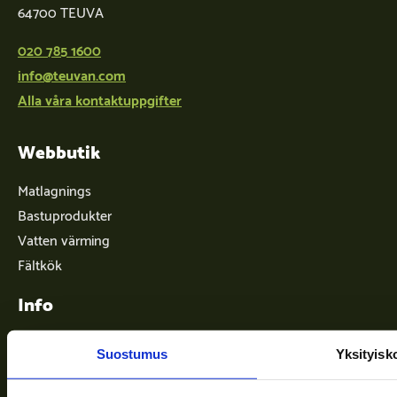
64700 TEUVA
020 785 1600
info@teuvan.com
Alla våra kontaktuppgifter
Webbutik
Matlagnings
Bastuprodukter
Vatten värming
Fältkök
Info
Suostumus
Yksityisk
Leveransvillkor