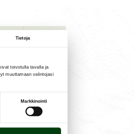
Tietoja
RESERVDELAR
FRÅGA 
AR
PRODUK
t toivotulla tavalla ja
ätöalue 0-2 bar,
tyt muuttamaan valintojasi
Markkinointi