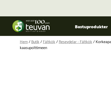
Bastuprodukter
Hem
/
Butik
/
Fältkök
/
Resevdelar - Fältkök
/ Korkeapa
kaasupolttimeen