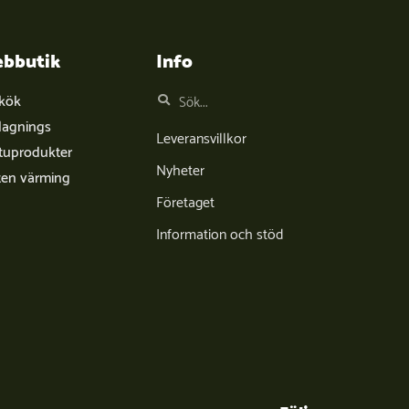
bbutik
Info
tkök
lagnings
Leveransvillkor
tuprodukter
Nyheter
ten värming
Företaget
Information och stöd