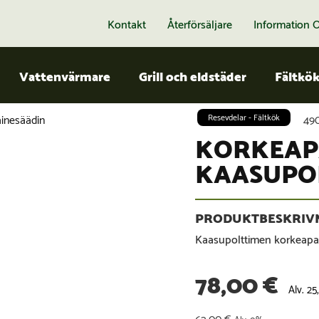
Kontakt
Återförsäljare
Information 
Vattenvärmare
Grill och eldstäder
Fältkö
inesäädin
Resevdelar - Fältkök
49
KORKEAP
KAASUPO
Kaasupolttimen korkeapa
78,00
€
Alv. 2
62,00
€