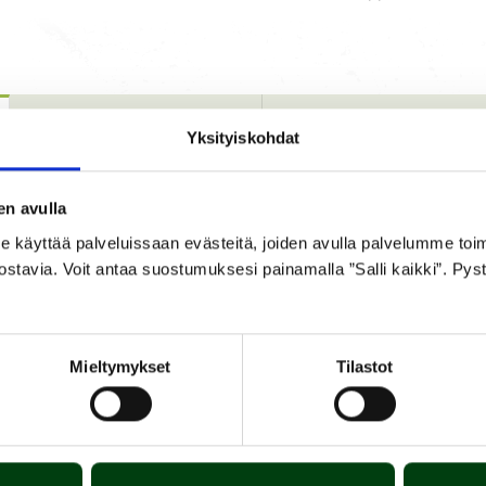
Yksityiskohdat
TEKNISK
BILAGOR OCH
INFORMATION
BRUKSANVISNING
en avulla
yttää palveluissaan evästeitä, joiden avulla palvelumme toimiva
osti liitettävissä kaasupulloon pikalukitussysteemillä. Paineen sä
ostavia. Voit antaa suostumuksesi painamalla ”Salli kaikki”. Pys
en.
kulle.
Mieltymykset
Tilastot
n.