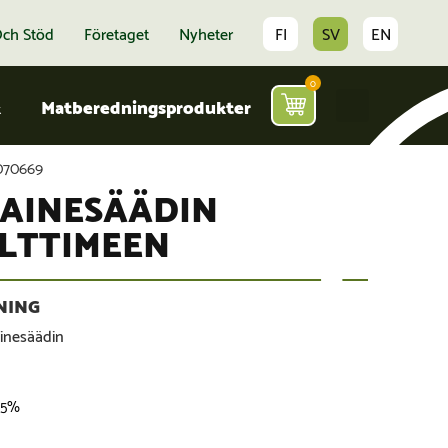
Och Stöd
Företaget
Nyheter
FI
SV
EN
0
k
Matberedningsprodukter
070669
AINESÄÄDIN
LTTIMEEN
inesäädin
5,5%