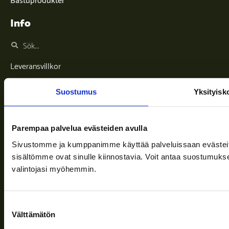
Info
Leveransvillkor
Nyheter
Suostumus
Yksityisk
Företaget
Information och stöd
Parempaa palvelua evästeiden avulla
Sivustomme ja kumppanimme käyttää palveluissaan evästeitä, 
sisältömme ovat sinulle kiinnostavia. Voit antaa suostumukse
Följ oss
valintojasi myöhemmin.
Suostumuksen
Välttämätön
valinta
Sekretesspolicy
| (c) Teuvan Keitintehdas