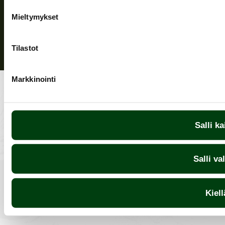
Mieltymykset
Tilastot
Markkinointi
Salli ka
Salli va
Kiell