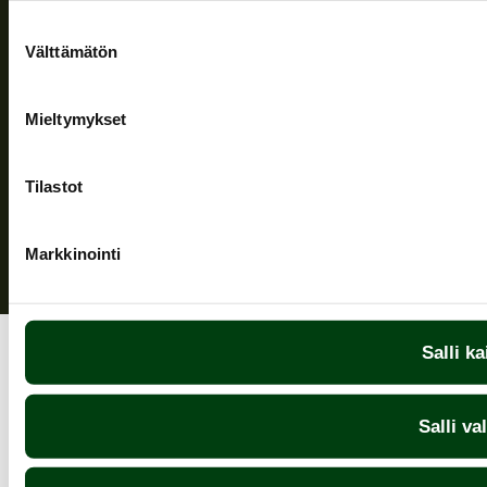
Följ oss
Suostumuksen
Välttämätön
valinta
Mieltymykset
Sekretesspolicy
| (c) Teuvan Keitintehdas
Tilastot
Markkinointi
Salli ka
Salli va