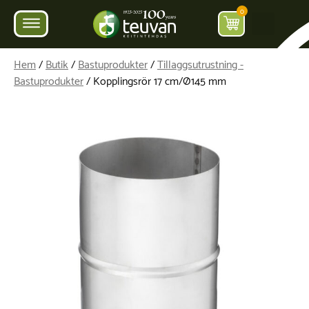
0
Hem
/
Butik
/
Bastuprodukter
/
Tillaggsutrustning -
Bastuprodukter
/ Kopplingsrör 17 cm/Ø145 mm