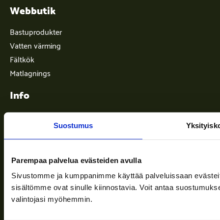
Webbutik
Bastuprodukter
Vatten värming
Fältkök
Matlagnings
Info
Suostumus
Yksityisk
Leveransvillkor
Nyheter
Parempaa palvelua evästeiden avulla
Företaget
Sivustomme ja kumppanimme käyttää palveluissaan evästeitä, 
Information och stöd
sisältömme ovat sinulle kiinnostavia. Voit antaa suostumukse
valintojasi myöhemmin.